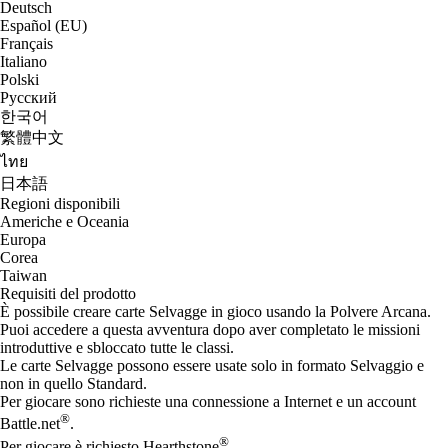
Deutsch
Español (EU)
Français
Italiano
Polski
Русский
한국어
繁體中文
ไทย
日本語
Regioni disponibili
Americhe e Oceania
Europa
Corea
Taiwan
Requisiti del prodotto
È possibile creare carte Selvagge in gioco usando la Polvere Arcana.
Puoi accedere a questa avventura dopo aver completato le missioni
introduttive e sbloccato tutte le classi.
Le carte Selvagge possono essere usate solo in formato Selvaggio e
non in quello Standard.
Per giocare sono richieste una connessione a Internet e un account
®
Battle.net
.
®
Per giocare è richiesto Hearthstone
.