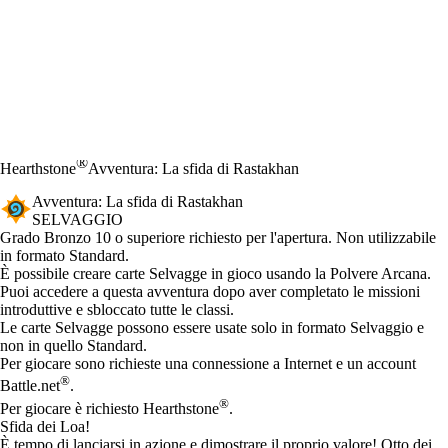
®
Hearthstone
Avventura: La sfida di Rastakhan
Avventura: La sfida di Rastakhan
SELVAGGIO
Product Notification
Grado Bronzo 10 o superiore richiesto per l'apertura. Non utilizzabile
in formato Standard.
Available actions
È possibile creare carte Selvagge in gioco usando la Polvere Arcana.
Puoi accedere a questa avventura dopo aver completato le missioni
introduttive e sbloccato tutte le classi.
Le carte Selvagge possono essere usate solo in formato Selvaggio e
non in quello Standard.
Per giocare sono richieste una connessione a Internet e un account
®
Battle.net
.
®
Per giocare è richiesto Hearthstone
.
Sfida dei Loa!
È tempo di lanciarsi in azione e dimostrare il proprio valore! Otto dei