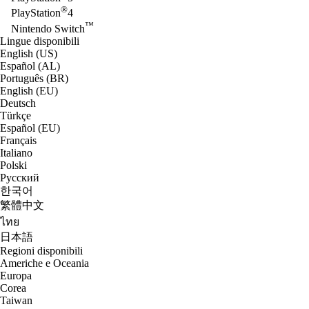
®
PlayStation
4
™
Nintendo Switch
Lingue disponibili
English (US)
Español (AL)
Português (BR)
English (EU)
Deutsch
Türkçe
Español (EU)
Français
Italiano
Polski
Русский
한국어
繁體中文
ไทย
日本語
Regioni disponibili
Americhe e Oceania
Europa
Corea
Taiwan