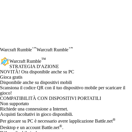
™
™
Warcraft Rumble
Warcraft Rumble
™
Warcraft Rumble
STRATEGIA D'AZIONE
Product Notification
NOVITÀ! Ora disponibile anche su PC
Gioca gratis
Available actions
Disponibile anche su dispositivi mobili
Scansiona il codice QR con il tuo dispositivo mobile per scaricare il
gioco!
COMPATIBILITÀ CON DISPOSITIVI PORTATILI
Non supportato
Richiede una connessione a Internet.
Acquisti facoltativi in gioco disponibili.
®
Per giocare su PC è necessario avere lapplicazione Battle.net
®
Desktop e un account Battle.net
.