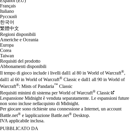
Español (EU)
Français
Italiano
Русский
한국어
繁體中文
Regioni disponibili
Americhe e Oceania
Europa
Corea
Taiwan
Requisiti del prodotto
Abbonamenti disponibili
®
Il tempo di gioco include i livelli dall1 al 80 in World of Warcraft
,
®
dall1 al 60 in World of Warcraft
Classic e dall1 all 90 in World of
®
™
Warcraft
: Mists of Pandaria
Classic
®
Requisiti minimi di sistema per World of Warcraft
Classic
Lespansione Midnight è venduta separatamente. Le espansioni future
non sono incluse nellacquisto di Midnight.
Per giocare sono richieste una connessione a Internet, un account
®
®
Battle.net
e lapplicazione Battle.net
Desktop.
IVA applicabile inclusa.
PUBBLICATO DA