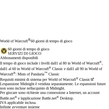
®
World of Warcraft
60 giorni di tempo di gioco
60 giorni di tempo di gioco
SERVIZI DI GIOCO
Prezzo
Available actions
Abbonamenti disponibili
®
Il tempo di gioco include i livelli dall1 al 80 in World of Warcraft
,
®
dall1 al 60 in World of Warcraft
Classic e dall1 all 90 in World of
®
™
Warcraft
: Mists of Pandaria
Classic
®
Requisiti minimi di sistema per World of Warcraft
Classic
Lespansione Midnight è venduta separatamente. Le espansioni future
non sono incluse nellacquisto di Midnight.
Per giocare sono richieste una connessione a Internet, un account
®
®
Battle.net
e lapplicazione Battle.net
Desktop.
IVA applicabile inclusa.
Infinite avventure insieme