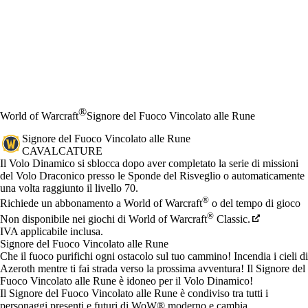
®
World of Warcraft
Signore del Fuoco Vincolato alle Rune
Signore del Fuoco Vincolato alle Rune
CAVALCATURE
Prezzo
Available actions
Il Volo Dinamico si sblocca dopo aver completato la serie di missioni
del Volo Draconico presso le Sponde del Risveglio o automaticamente
una volta raggiunto il livello 70.
®
Richiede un abbonamento a World of Warcraft
o del tempo di gioco
®
Non disponibile nei giochi di World of Warcraft
Classic.
IVA applicabile inclusa.
Signore del Fuoco Vincolato alle Rune
Che il fuoco purifichi ogni ostacolo sul tuo cammino! Incendia i cieli di
Azeroth mentre ti fai strada verso la prossima avventura! Il Signore del
Fuoco Vincolato alle Rune è idoneo per il Volo Dinamico!
Il Signore del Fuoco Vincolato alle Rune è condiviso tra tutti i
personaggi presenti e futuri di WoW® moderno e cambia