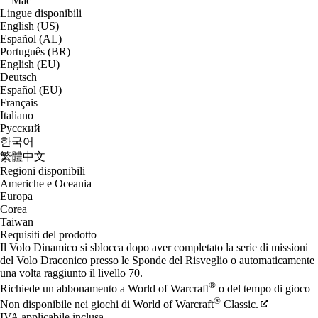
Mac
Lingue disponibili
English (US)
Español (AL)
Português (BR)
English (EU)
Deutsch
Español (EU)
Français
Italiano
Русский
한국어
繁體中文
Regioni disponibili
Americhe e Oceania
Europa
Corea
Taiwan
Requisiti del prodotto
Il Volo Dinamico si sblocca dopo aver completato la serie di missioni
del Volo Draconico presso le Sponde del Risveglio o automaticamente
una volta raggiunto il livello 70.
®
Richiede un abbonamento a World of Warcraft
o del tempo di gioco
®
Non disponibile nei giochi di World of Warcraft
Classic.
IVA applicabile inclusa.