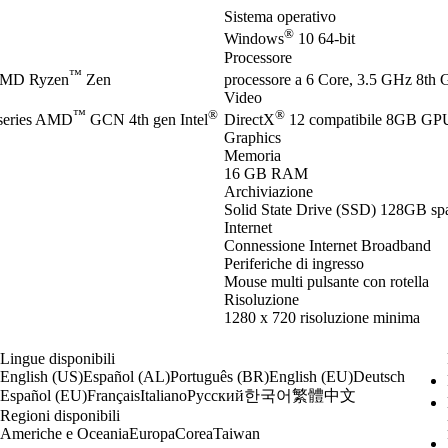
Sistema operativo
®
Windows
10 64-bit
Processore
™
AMD Ryzen
Zen
processore a 6 Core, 3.5 GHz 8th G
Video
™
®
®
eries AMD
GCN 4th gen Intel
DirectX
12 compatibile 8GB G
Graphics
Memoria
16 GB RAM
Archiviazione
Solid State Drive (SSD) 128GB spa
Internet
Connessione Internet Broadband
Periferiche di ingresso
Mouse multi pulsante con rotella
Risoluzione
1280 x 720 risoluzione minima
Lingue disponibili
English (US)
Español (AL)
Português (BR)
English (EU)
Deutsch
한국어
繁體中文
Español (EU)
Français
Italiano
Русский
Regioni disponibili
Americhe e Oceania
Europa
Corea
Taiwan