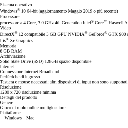
Sistema operativo
®
Windows
10 64-bit (aggiornamento Maggio 2019 o più recente)
Processore
®
™
processore a 4 Core, 3.0 GHz 4th Generation Intel
Core
Haswell 
Video
®
®
®
DirectX
12 compatibile 3 GB GPU NVIDIA
GeForce
GTX 900 s
®
Iris
Xe Graphics
Memoria
8 GB RAM
Archiviazione
Solid State Drive (SSD) 128GB spazio disponibile
Internet
Connessione Internet Broadband
Periferiche di ingresso
Tastiera e mouse necessari; altri dispositivi di input non sono supportati
Risoluzione
1280 x 720 risoluzione minima
Dettagli del prodotto
Genere
Gioco di ruolo online multigiocatore
Piattaforme
Windows
Mac