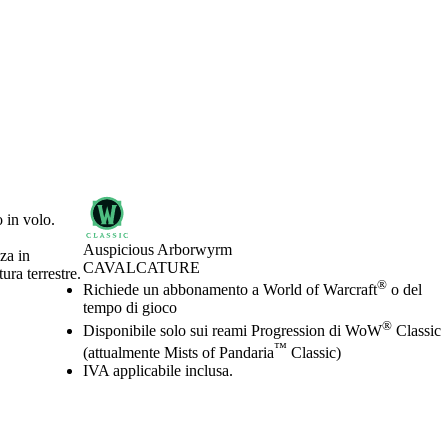
 in volo.
Auspicious Arborwyrm
za in
CAVALCATURE
ura terrestre.
Prezzo
Available actions
®
Richiede un abbonamento a World of Warcraft
o del
tempo di gioco
®
Disponibile solo sui reami Progression di WoW
Classic
™
(attualmente Mists of Pandaria
Classic)
IVA applicabile inclusa.