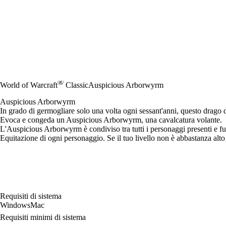
®
World of Warcraft
Classic
Auspicious Arborwyrm
Auspicious Arborwyrm
In grado di germogliare solo una volta ogni sessant'anni, questo drago d
Evoca e congeda un Auspicious Arborwyrm, una cavalcatura volante.
L'Auspicious Arborwyrm è condiviso tra tutti i personaggi presenti e 
Equitazione di ogni personaggio. Se il tuo livello non è abbastanza alt
Requisiti di sistema
Windows
Mac
Requisiti minimi di sistema