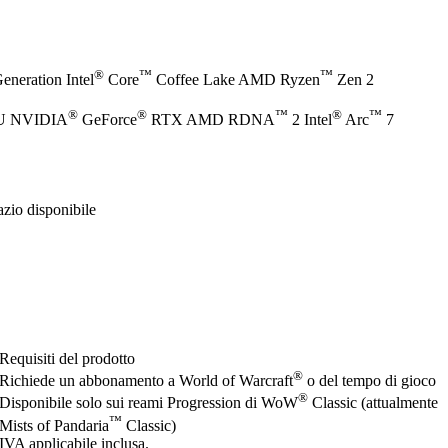
®
™
™
eneration Intel
Core
Coffee Lake AMD Ryzen
Zen 2
®
®
™
®
™
PU NVIDIA
GeForce
RTX AMD RDNA
2 Intel
Arc
7
zio disponibile
Requisiti del prodotto
®
Richiede un abbonamento a World of Warcraft
o del tempo di gioco
®
Disponibile solo sui reami Progression di WoW
Classic (attualmente
™
Mists of Pandaria
Classic)
IVA applicabile inclusa.