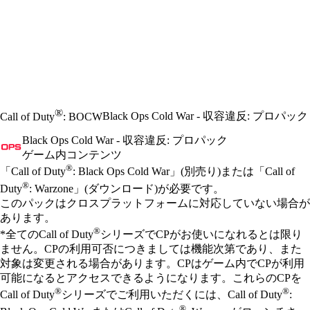
®
Black Ops Cold War - 収容違反: プロパック
Call of Duty
: BOCW
Black Ops Cold War - 収容違反: プロパック
ゲーム内コンテンツ
Available actions
®
価格
「Call of Duty
: Black Ops Cold War」(別売り)または「Call of
®
Duty
: Warzone」(ダウンロード)が必要です。
このパックはクロスプラットフォームに対応していない場合が
あります。
®
*全てのCall of Duty
シリーズでCPがお使いになれるとは限り
ません。CPの利用可否につきましては機能次第であり、また
対象は変更される場合があります。CPはゲーム内でCPが利用
可能になるとアクセスできるようになります。これらのCPを
®
®
Call of Duty
シリーズでご利用いただくには、Call of Duty
:
®