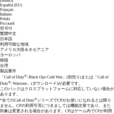
Deutsch
Español (EU)
Français
Italiano
Polski
Русский
한국어
繁體中文
日本語
利用可能な地域
アメリカ大陸＆オセアニア
ヨーロッパ
韓国
台湾
製品要件
®
「Call of Duty
: Black Ops Cold War」(別売り)または「Call of
®
Duty
: Warzone」(ダウンロード)が必要です。
このパックはクロスプラットフォームに対応していない場合が
あります。
®
*全てのCall of Duty
シリーズでCPがお使いになれるとは限り
ません。CPの利用可否につきましては機能次第であり、また
対象は変更される場合があります。CPはゲーム内でCPが利用