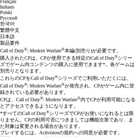
Français
Italiano
Polski
Русский
한국어
繁體中文
日本語
製品要件
®
®
Call of Duty
: Modern Warfare
本編(別売り)が必要です。
®
購入されたCPは、CPが使用できる特定のCall of Duty
シリー
ズでゲーム内コンテンツの購入に使用できます*。各ゲームは
別売りとなります。
®
これらのCPをCall of Duty
シリーズでご利用いただくには、
®
®
Call of Duty
: Modern Warfare
が発売され、CPがゲーム内に登
録されている必要があります。
®
®
CPは、Call of Duty
: Modern Warfare
内でCPが利用可能になる
とアクセスできるようになります。
®
*すべてのCall of Duty
シリーズでCPがお使いになれるとは限
りません。CPの利用可否につきましては機能次第であり、ま
た対象は変更される場合があります。
プレイするには、Activisionの規約への同意が必要です。