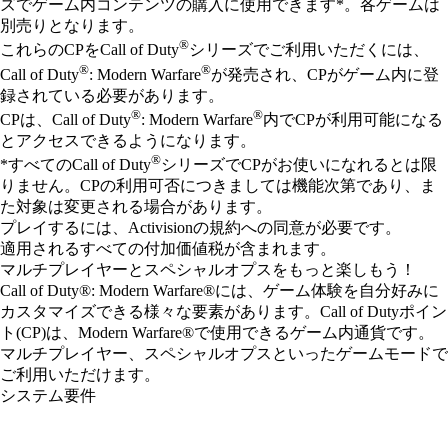
ズでゲーム内コンテンツの購入に使用できます*。各ゲームは
別売りとなります。
®
これらのCPをCall of Duty
シリーズでご利用いただくには、
®
®
Call of Duty
: Modern Warfare
が発売され、CPがゲーム内に登
録されている必要があります。
®
®
CPは、Call of Duty
: Modern Warfare
内でCPが利用可能になる
とアクセスできるようになります。
®
*すべてのCall of Duty
シリーズでCPがお使いになれるとは限
りません。CPの利用可否につきましては機能次第であり、ま
た対象は変更される場合があります。
プレイするには、Activisionの規約への同意が必要です。
適用されるすべての付加価値税が含まれます。
マルチプレイヤーとスペシャルオプスをもっと楽しもう！
Call of Duty®: Modern Warfare®には、ゲーム体験を自分好みに
カスタマイズできる様々な要素があります。Call of Dutyポイン
ト(CP)は、Modern Warfare®で使用できるゲーム内通貨です。
マルチプレイヤー、スペシャルオプスといったゲームモードで
ご利用いただけます。
システム要件