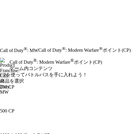
®
®
®
Call of Duty
: Modern Warfare
ポイント(CP)
Call of Duty
: MW
®
®
Call of Duty
: Modern Warfare
ポイント(CP)
ゲーム内コンテンツ
Product Notification
CPを使ってバトルパスを手に入れよう！
商品を選択
200 CP
500 CP