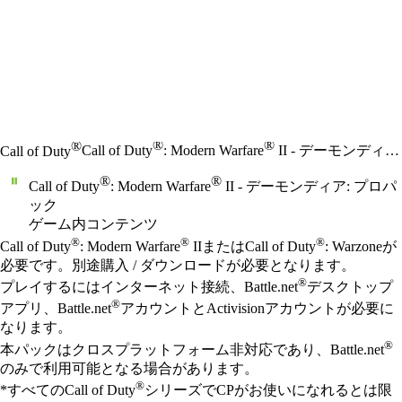
®
®
®
Call of Duty
: Modern Warfare
II - デーモンディア: プロパック
Call of Duty
®
®
Call of Duty
: Modern Warfare
II - デーモンディア: プロパ
ック
ゲーム内コンテンツ
Available actions
®
®
®
価格
Call of Duty
: Modern Warfare
IIまたはCall of Duty
: Warzoneが
必要です。別途購入 / ダウンロードが必要となります。
®
プレイするにはインターネット接続、Battle.net
デスクトップ
®
アプリ、Battle.net
アカウントとActivisionアカウントが必要に
なります。
®
本パックはクロスプラットフォーム非対応であり、Battle.net
のみで利用可能となる場合があります。
®
*すべてのCall of Duty
シリーズでCPがお使いになれるとは限