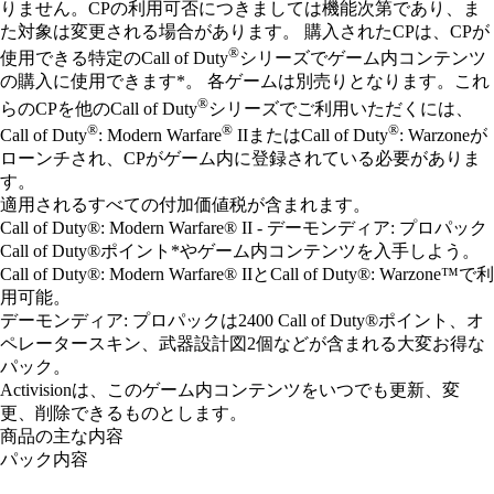
りません。CPの利用可否につきましては機能次第であり、ま
た対象は変更される場合があります。 購入されたCPは、CPが
®
使用できる特定のCall of Duty
シリーズでゲーム内コンテンツ
の購入に使用できます*。 各ゲームは別売りとなります。これ
®
らのCPを他のCall of Duty
シリーズでご利用いただくには、
®
®
®
Call of Duty
: Modern Warfare
IIまたはCall of Duty
: Warzoneが
ローンチされ、CPがゲーム内に登録されている必要がありま
す。
適用されるすべての付加価値税が含まれます。
Call of Duty®: Modern Warfare® II - デーモンディア: プロパック
Call of Duty®ポイント*やゲーム内コンテンツを入手しよう。
Call of Duty®: Modern Warfare® IIとCall of Duty®: Warzone™で利
用可能。
デーモンディア: プロパックは2400 Call of Duty®ポイント、オ
ペレータースキン、武器設計図2個などが含まれる大変お得な
パック。
Activisionは、このゲーム内コンテンツをいつでも更新、変
更、削除できるものとします。
商品の主な内容
パック内容