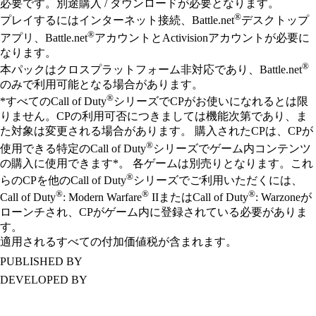
必要です。別途購入 / ダウンロードが必要となります。
®
プレイするにはインターネット接続、Battle.net
デスクトップ
®
アプリ、Battle.net
アカウントとActivisionアカウントが必要に
なります。
®
本パックはクロスプラットフォーム非対応であり、Battle.net
のみで利用可能となる場合があります。
®
*すべてのCall of Duty
シリーズでCPがお使いになれるとは限
りません。CPの利用可否につきましては機能次第であり、ま
た対象は変更される場合があります。 購入されたCPは、CPが
®
使用できる特定のCall of Duty
シリーズでゲーム内コンテンツ
の購入に使用できます*。 各ゲームは別売りとなります。これ
®
らのCPを他のCall of Duty
シリーズでご利用いただくには、
®
®
®
Call of Duty
: Modern Warfare
IIまたはCall of Duty
: Warzoneが
ローンチされ、CPがゲーム内に登録されている必要がありま
す。
適用されるすべての付加価値税が含まれます。
PUBLISHED BY
DEVELOPED BY