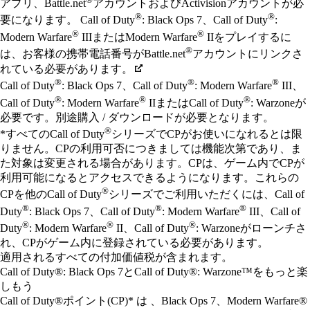
アプリ、Battle.net
アカウントおよびActivisionアカウントが必
®
®
要になります。 Call of Duty
: Black Ops 7、Call of Duty
:
®
®
Modern Warfare
IIIまたはModern Warfare
IIをプレイするに
®
は、お客様の携帯電話番号がBattle.net
アカウントにリンクさ
れている必要があります。
®
®
®
Call of Duty
: Black Ops 7、Call of Duty
: Modern Warfare
III、
®
®
®
Call of Duty
: Modern Warfare
IIまたはCall of Duty
: Warzoneが
必要です。別途購入 / ダウンロードが必要となります。
®
*すべてのCall of Duty
シリーズでCPがお使いになれるとは限
りません。CPの利用可否につきましては機能次第であり、ま
た対象は変更される場合があります。CPは、ゲーム内でCPが
利用可能になるとアクセスできるようになります。これらの
®
CPを他のCall of Duty
シリーズでご利用いただくには、Call of
®
®
®
Duty
: Black Ops 7、Call of Duty
: Modern Warfare
III、Call of
®
®
®
Duty
: Modern Warfare
II、Call of Duty
: Warzoneがローンチさ
れ、CPがゲーム内に登録されている必要があります。
適用されるすべての付加価値税が含まれます。
Call of Duty®: Black Ops 7とCall of Duty®: Warzone™をもっと楽
しもう
Call of Duty®ポイント(CP)* は 、Black Ops 7、Modern Warfare®