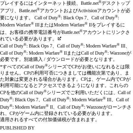
®
プレイするにはインターネット接続、Battle.net
デスクトップ
®
アプリ、Battle.net
アカウントおよびActivisionアカウントが必
®
®
要になります。 Call of Duty
: Black Ops 7、Call of Duty
:
®
®
Modern Warfare
IIIまたはModern Warfare
IIをプレイするに
®
は、お客様の携帯電話番号がBattle.net
アカウントにリンクさ
れている必要があります。
®
®
®
Call of Duty
: Black Ops 7、Call of Duty
: Modern Warfare
III、
®
®
®
Call of Duty
: Modern Warfare
IIまたはCall of Duty
: Warzoneが
必要です。別途購入 / ダウンロードが必要となります。
®
*すべてのCall of Duty
シリーズでCPがお使いになれるとは限
りません。CPの利用可否につきましては機能次第であり、ま
た対象は変更される場合があります。CPは、ゲーム内でCPが
利用可能になるとアクセスできるようになります。これらの
®
CPを他のCall of Duty
シリーズでご利用いただくには、Call of
®
®
®
Duty
: Black Ops 7、Call of Duty
: Modern Warfare
III、Call of
®
®
®
Duty
: Modern Warfare
II、Call of Duty
: Warzoneがローンチさ
れ、CPがゲーム内に登録されている必要があります。
適用されるすべての付加価値税が含まれます。
PUBLISHED BY