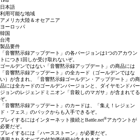
ไทย
日本語
利用可能な地域
アメリカ大陸＆オセアニア
ヨーロッパ
韓国
台湾
製品要件
「音響黙示録アップデート」の各バージョンは1つのアカウン
トにつき1回しか受け取れないぞ。
ゴールデンではない「音響黙示録アップデート」の商品には
「音響黙示録アップデート」の全カード（ゴールデンではな
い）が含まれ、「音響黙示録ゴールデン・アップデート」の商
品には全カードのゴールデンバージョンと、ダイヤモンドバー
ジョンのレジェンドミニオン「音殺しのマガサ」が含まれてる
ぞ。
「音響黙示録アップデート」のカードは、「集え！レジェン
ド・フェス」のパックからも入手できるぞ。
®
プレイするにはインターネット接続とBattle.net
アカウントが
必要だぞ。
プレイするには「ハースストーン」が必要だぞ。
適用されるすべての付加価値税が含まれます。