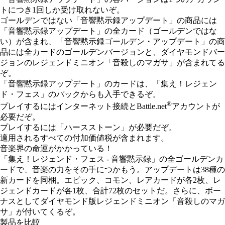
トにつき1回しか受け取れないぞ。
ゴールデンではない「音響黙示録アップデート」の商品には
「音響黙示録アップデート」の全カード（ゴールデンではな
い）が含まれ、「音響黙示録ゴールデン・アップデート」の商
品には全カードのゴールデンバージョンと、ダイヤモンドバー
ジョンのレジェンドミニオン「音殺しのマガサ」が含まれてる
ぞ。
「音響黙示録アップデート」のカードは、「集え！レジェン
ド・フェス」のパックからも入手できるぞ。
®
プレイするにはインターネット接続とBattle.net
アカウントが
必要だぞ。
プレイするには「ハースストーン」が必要だぞ。
適用されるすべての付加価値税が含まれます。
音楽界の命運がかかっている！
「集え！レジェンド・フェス - 音響黙示録」の全ゴールデンカ
ードで、音楽の力をその手につかもう。アップデートは38種の
新カードを同梱。エピック、コモン、レアカードが各2枚、レ
ジェンドカードが各1枚、合計72枚のセットだ。さらに、ボー
ナスとしてダイヤモンド版レジェンドミニオン「音殺しのマガ
サ」が付いてくるぞ。
製品を比較