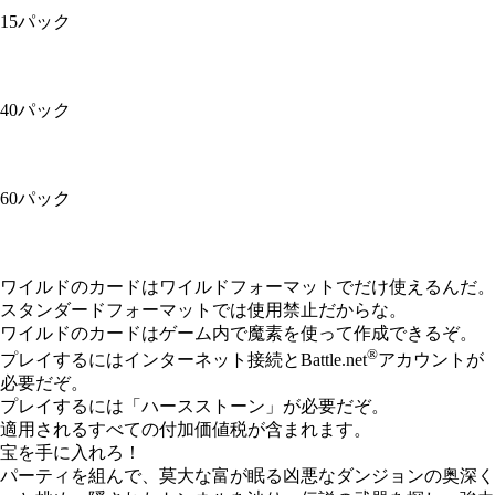
15パック
40パック
60パック
Available actions
ワイルドのカードはワイルドフォーマットでだけ使えるんだ。
スタンダードフォーマットでは使用禁止だからな。
ワイルドのカードはゲーム内で魔素を使って作成できるぞ。
®
プレイするにはインターネット接続とBattle.net
アカウントが
必要だぞ。
プレイするには「ハースストーン」が必要だぞ。
適用されるすべての付加価値税が含まれます。
宝を手に入れろ！
パーティを組んで、莫大な富が眠る凶悪なダンジョンの奥深く