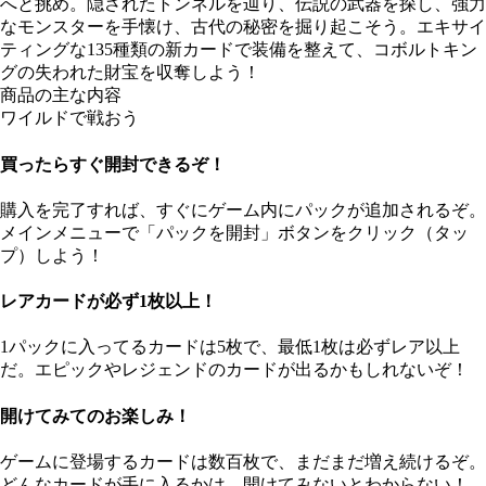
へと挑め。隠されたトンネルを辿り、伝説の武器を探し、強力
なモンスターを手懐け、古代の秘密を掘り起こそう。エキサイ
ティングな135種類の新カードで装備を整えて、コボルトキン
グの失われた財宝を収奪しよう！
商品の主な内容
ワイルドで戦おう
買ったらすぐ開封できるぞ！
購入を完了すれば、すぐにゲーム内にパックが追加されるぞ。
メインメニューで「パックを開封」ボタンをクリック（タッ
プ）しよう！
レアカードが必ず1枚以上！
1パックに入ってるカードは5枚で、最低1枚は必ずレア以上
だ。エピックやレジェンドのカードが出るかもしれないぞ！
開けてみてのお楽しみ！
ゲームに登場するカードは数百枚で、まだまだ増え続けるぞ。
どんなカードが手に入るかは、開けてみないとわからない！