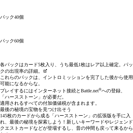
パック40個
パック60個
Available actions
各パックはカード5枚入り、うち最低1枚はレア以上確定。パッ
クの出現率の詳細。
これらのパックは、イントロミッションを完了した後から使用
可能になるからな。
®
プレイするにはインターネット接続とBattle.net
への登録、
「ハー​スストーン​」が必要だ。
適用されるすべての付加価値税が含まれます。
最後の秘境の宝物を見つけ出そう
145枚のカードから成る「ハースストーン」の拡張版を手に入
れ、最後の秘境を探索しよう！新しいキーワードやレジェンド
クエストカードなどが登場するし、昔の仲間も戻って来るから