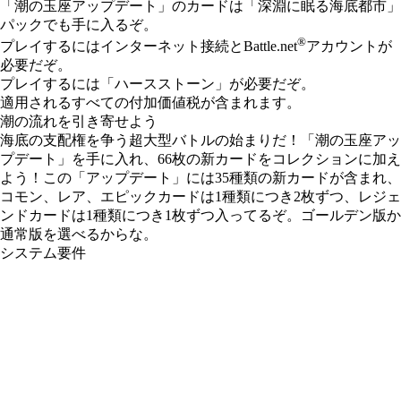
「潮の玉座アップデート」のカードは「深淵に眠る海底都市」
パックでも手に入るぞ。
®
プレイするにはインターネット接続とBattle.net
アカウントが
必要だぞ。
プレイするには「ハースストーン」が必要だぞ。
適用されるすべての付加価値税が含まれます。
潮の流れを引き寄せよう
海底の支配権を争う超大型バトルの始まりだ！「潮の玉座アッ
プデート」を手に入れ、66枚の新カードをコレクションに加え
よう！この「アップデート」には35種類の新カードが含まれ、
コモン、レア、エピックカードは1種類につき2枚ずつ、レジェ
ンドカードは1種類につき1枚ずつ入ってるぞ。ゴールデン版か
通常版を選べるからな。
システム要件