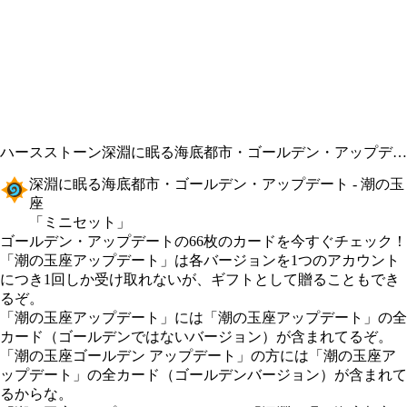
ハースストーン
深淵に眠る海底都市・ゴールデン・アップデート - 潮の玉座
深淵に眠る海底都市・ゴールデン・アップデート - 潮の玉
座
「ミニセット」
Product Notification
ゴールデン・アップデートの66枚のカードを今すぐチェック！
Available actions
価格
「潮の玉座アップデート」は各バージョンを1つのアカウント
につき1回しか受け取れないが、ギフトとして贈ることもでき
るぞ。
「潮の玉座アップデート」には「潮の玉座アップデート」の全
カード（ゴールデンではないバージョン）が含まれてるぞ。
「潮の玉座ゴールデン アップデート」の方には「潮の玉座ア
ップデート」の全カード（ゴールデンバージョン）が含まれて
るからな。