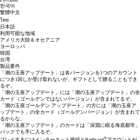
한국어
繁體中文
ไทย
日本語
利用可能な地域
アメリカ大陸＆オセアニア
ヨーロッパ
韓国
台湾
製品要件
「潮の玉座アップデート」は各バージョンを1つのアカウント
につき1回しか受け取れないが、ギフトとして贈ることもでき
るぞ。
「潮の玉座アップデート」には「潮の玉座アップデート」の全
カード（ゴールデンではないバージョン）が含まれてるぞ。
「潮の玉座ゴールデン アップデート」の方には「潮の玉座ア
ップデート」の全カード（ゴールデンバージョン）が含まれて
るからな。
「潮の玉座アップデート」のカードは「深淵に眠る海底都市」
パックでも手に入るぞ。
®
プレイするにはインターネット接続とBattle.net
アカウントが