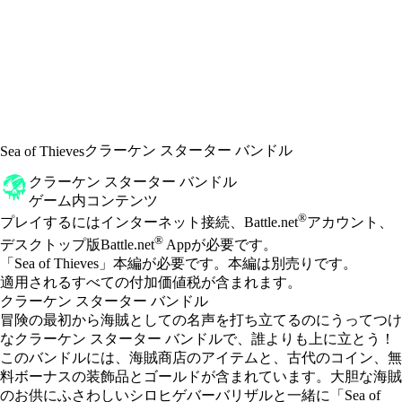
クラーケン スターター バンドル
Sea of Thieves
クラーケン スターター バンドル
ゲーム内コンテンツ
Available actions
®
価格
プレイするにはインターネット接続、Battle.net
アカウント、
®
デスクトップ版Battle.net
Appが必要です。
「Sea of Thieves」本編が必要です。本編は別売りです。
適用されるすべての付加価値税が含まれます。
クラーケン スターター バンドル
冒険の最初から海賊としての名声を打ち立てるのにうってつけ
なクラーケン スターター バンドルで、誰よりも上に立とう！
このバンドルには、海賊商店のアイテムと、古代のコイン、無
料ボーナスの装飾品とゴールドが含まれています。大胆な海賊
のお供にふさわしいシロヒゲバーバリザルと一緒に「Sea of