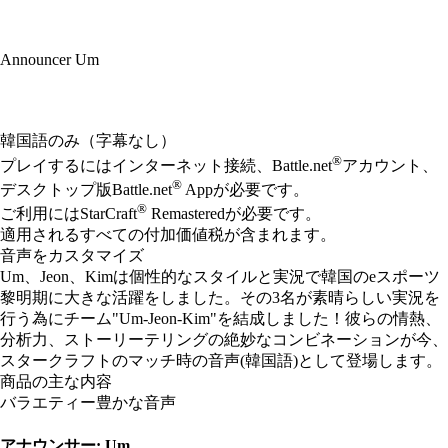
Announcer Um
Available actions
韓国語のみ（字幕なし）
®
プレイするにはインターネット接続、Battle.net
アカウント、
®
デスクトップ版Battle.net
Appが必要です。
®
ご利用にはStarCraft
Remasteredが必要です。
適用されるすべての付加価値税が含まれます。
音声をカスタマイズ
Um、Jeon、Kimは個性的なスタイルと実況で韓国のeスポーツ
黎明期に大きな活躍をしました。その3名が素晴らしい実況を
行う為にチーム"Um-Jeon-Kim"を結成しました！彼らの情熱、
分析力、ストーリーテリングの絶妙なコンビネーションが今、
スタークラフトのマッチ時の音声(韓国語)として登場します。
商品の主な内容
バラエティー豊かな音声
アナウンサー: Um