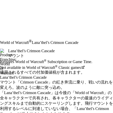
®
World of Warcraft
Lana’thel’s Crimson Cascade
Lana’thel’s Crimson Cascade
マウント
Available actions
®
価格
Requires World of Warcraft
Subscription or Game Time.
®
Not available in World of Warcraft
Classic games
適用されるすべての付加価値税が含まれます。
Lana’thel’s Crimson Cascade
マウント「Crimson Cascade」の紅き奔流に乗り、戦いの流れを
変えろ。波のように敵に突っ込め。
「Lana’thel’s Crimson Cascade」は今後の「World of Warcraft」の
全キャラクターで共有され、各キャラクターの最速のライディ
ングスキルまで自動的にスケーリングします。飛行マウントを
利用するレベルに到達していない場合、「Lana’thel’s Crimson