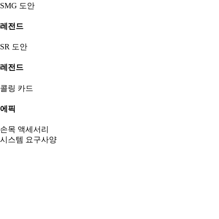
SMG 도안
레전드
SR 도안
레전드
콜링 카드
에픽
손목 액세서리
시스템 요구사양