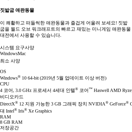
짓밟굽 애완동물
이 쾌활하고 떠들썩한 애완동물과 즐겁게 어울려 보세요! 짓밟
굽을 월드 오브 워크래프트의 빠르고 재밌는 미니게임 애완동물
대전에서 사용할 수 있습니다.
시스템 요구사양
Windows
Mac
최소 사양
OS
®
Windows
10 64-bit (2019년 5월 업데이트 이상 버전)
CPU
®
™
4 코어, 3.0 GHz 프로세서 4세대 인텔
코어
Haswell AMD Ryze
비디오카드
®
®
®
DirectX
12 지원 가능한 3 GB 그래픽 장치 NVIDIA
GeForce
G
®
®
대 Intel
Iris
Xe Graphics
RAM
8 GB RAM
저장공간