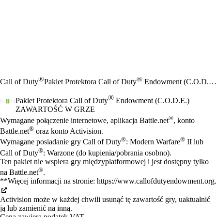
®
®
Call of Duty
Pakiet Protektora Call of Duty
Endowment (C.O.D.E.)
®
Pakiet Protektora Call of Duty
Endowment (C.O.D.E.)
ZAWARTOŚĆ W GRZE
Cena
Available actions
®
Wymagane połączenie internetowe, aplikacja Battle.net
, konto
®
Battle.net
oraz konto Activision.
®
®
Wymagane posiadanie gry Call of Duty
: Modern Warfare
II lub
®
Call of Duty
: Warzone (do kupienia/pobrania osobno).
Ten pakiet nie wspiera gry międzyplatformowej i jest dostępny tylko
®
na Battle.net
.
**Więcej informacji na stronie: https://www.callofdutyendowment.org.
Activision może w każdej chwili usunąć tę zawartość gry, uaktualnić
ją lub zamienić na inną.
Cena zawiera podatek VAT.