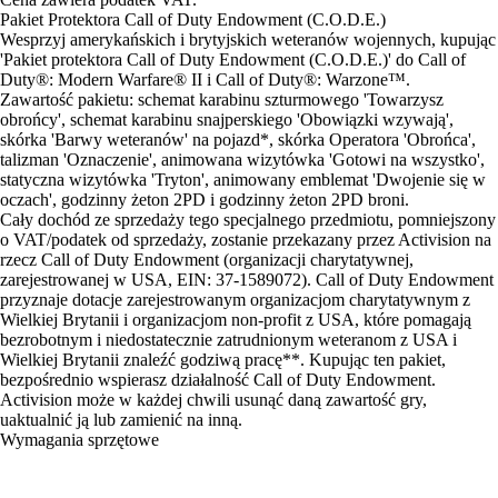
Pakiet Protektora Call of Duty Endowment (C.O.D.E.)
Wesprzyj amerykańskich i brytyjskich weteranów wojennych, kupując
'Pakiet protektora Call of Duty Endowment (C.O.D.E.)' do Call of
Duty®: Modern Warfare® II i Call of Duty®: Warzone™.
Zawartość pakietu: schemat karabinu szturmowego 'Towarzysz
obrońcy', schemat karabinu snajperskiego 'Obowiązki wzywają',
skórka 'Barwy weteranów' na pojazd*, skórka Operatora 'Obrońca',
talizman 'Oznaczenie', animowana wizytówka 'Gotowi na wszystko',
statyczna wizytówka 'Tryton', animowany emblemat 'Dwojenie się w
oczach', godzinny żeton 2PD i godzinny żeton 2PD broni.
Cały dochód ze sprzedaży tego specjalnego przedmiotu, pomniejszony
o VAT/podatek od sprzedaży, zostanie przekazany przez Activision na
rzecz Call of Duty Endowment (organizacji charytatywnej,
zarejestrowanej w USA, EIN: 37-1589072). Call of Duty Endowment
przyznaje dotacje zarejestrowanym organizacjom charytatywnym z
Wielkiej Brytanii i organizacjom non-profit z USA, które pomagają
bezrobotnym i niedostatecznie zatrudnionym weteranom z USA i
Wielkiej Brytanii znaleźć godziwą pracę**. Kupując ten pakiet,
bezpośrednio wspierasz działalność Call of Duty Endowment.
Activision może w każdej chwili usunąć daną zawartość gry,
uaktualnić ją lub zamienić na inną.
Wymagania sprzętowe