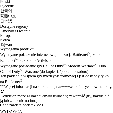
Polski
Русский
한국어
繁體中文
日本語
Dostępne regiony
Ameryki i Oceania
Europa
Korea
Tajwan
Wymagania produktu
®
Wymagane połączenie internetowe, aplikacja Battle.net
, konto
®
Battle.net
oraz konto Activision.
®
®
Wymagane posiadanie gry Call of Duty
: Modern Warfare
II lub
®
Call of Duty
: Warzone (do kupienia/pobrania osobno).
Ten pakiet nie wspiera gry międzyplatformowej i jest dostępny tylko
®
na Battle.net
.
**Więcej informacji na stronie: https://www.callofdutyendowment.org.
Activision może w każdej chwili usunąć tę zawartość gry, uaktualnić
ją lub zamienić na inną.
Cena zawiera podatek VAT.
WYDAWCA