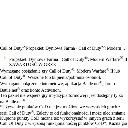
®
®
Call of Duty
Propakiet: Dyniowa Farma - Call of Duty
: Modern Warfare
®
®
Propakiet: Dyniowa Farma - Call of Duty
: Modern Warfare
II
ZAWARTOŚĆ W GRZE
Cena
Available actions
®
®
Wymagane posiadanie gry Call of Duty
: Modern Warfare
II lub
®
Call of Duty
: Warzone (do kupienia/pobrania osobno).
®
Wymagane połączenie internetowe, aplikacja Battle.net
, konto
®
Battle.net
oraz konto Activision.
Ten pakiet nie wspiera gry międzyplatformowej i jest dostępny tylko
®
na Battle.net
.
*Używanie punktów CoD nie jest możliwe we wszystkich grach z
®
serii Call of Duty
. Zależy to od funkcjonalności i może ulec zmianie.
Kupione punkty CoD można też wykorzystać w innych grach z serii
Call Of Duty z włączoną funkcjonalnością punktów CoD*. Każda gra