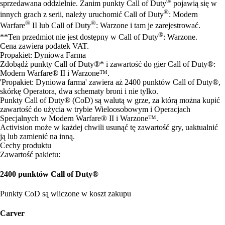
®
sprzedawana oddzielnie. Zanim punkty Call of Duty
pojawią się w
®
innych grach z serii, należy uruchomić Call of Duty
: Modern
®
®
Warfare
II lub Call of Duty
: Warzone i tam je zarejestrować.
®
**Ten przedmiot nie jest dostępny w Call of Duty
: Warzone.
Cena zawiera podatek VAT.
Propakiet: Dyniowa Farma
Zdobądź punkty Call of Duty®* i zawartość do gier Call of Duty®:
Modern Warfare® II i Warzone™.
'Propakiet: Dyniowa farma' zawiera aż 2400 punktów Call of Duty®,
skórkę Operatora, dwa schematy broni i nie tylko.
Punkty Call of Duty® (CoD) są walutą w grze, za którą można kupić
zawartość do użycia w trybie Wieloosobowym i Operacjach
Specjalnych w Modern Warfare® II i Warzone™.
Activision może w każdej chwili usunąć tę zawartość gry, uaktualnić
ją lub zamienić na inną.
Cechy produktu
Zawartość pakietu:
2400 punktów Call of Duty®
Punkty CoD są wliczone w koszt zakupu
Carver