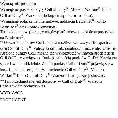
Wymagania produktu
®
®
Wymagane posiadanie gry Call of Duty
: Modern Warfare
II lub
®
Call of Duty
: Warzone (do kupienia/pobrania osobno).
®
Wymagane połączenie internetowe, aplikacja Battle.net
, konto
®
Battle.net
oraz konto Activision.
Ten pakiet nie wspiera gry międzyplatformowej i jest dostępny tylko
®
na Battle.net
.
*Używanie punktów CoD nie jest możliwe we wszystkich grach z
®
serii Call of Duty
. Zależy to od funkcjonalności i może ulec zmianie.
Kupione punkty CoD można też wykorzystać w innych grach z serii
Call Of Duty z włączoną funkcjonalnością punktów CoD*. Każda gra
®
sprzedawana oddzielnie. Zanim punkty Call of Duty
pojawią się w
®
innych grach z serii, należy uruchomić Call of Duty
: Modern
®
®
Warfare
II lub Call of Duty
: Warzone i tam je zarejestrować.
®
**Ten przedmiot nie jest dostępny w Call of Duty
: Warzone.
Cena zawiera podatek VAT.
WYDAWCA
PRODUCENT