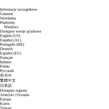
Informacje szczegółowe
Gatunek
Strzelanka
Platformy
Windows
Dostępne wersje językowe
English (US)
Español (AL)
Português (BR)
Deutsch
Español (EU)
Français
Italiano
Polski
Русский
한국어
繁體中文
日本語
Dostępne regiony
Ameryki i Oceania
Europa
Korea
Tajwan