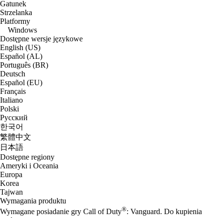
Gatunek
Strzelanka
Platformy
Windows
Dostępne wersje językowe
English (US)
Español (AL)
Português (BR)
Deutsch
Español (EU)
Français
Italiano
Polski
Русский
한국어
繁體中文
日本語
Dostępne regiony
Ameryki i Oceania
Europa
Korea
Tajwan
Wymagania produktu
®
Wymagane posiadanie gry Call of Duty
: Vanguard. Do kupienia