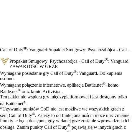
®
Call of Duty
: Vanguard
Propakiet Smugowy: Psychozabójca - Call of Duty
®
Propakiet Smugowy: Psychozabójca - Call of Duty
: Vanguard
ZAWARTOŚĆ W GRZE
Cena
Available actions
®
Wymagane posiadanie gry Call of Duty
: Vanguard. Do kupienia
osobno.
®
Wymagane połączenie internetowe, aplikacja Battle.net
, konto
®
Battle.net
oraz konto Activision.
Ten pakiet nie wspiera gry międzyplatformowej i jest dostępny tylko
®
na Battle.net
.
*Używanie punktów CoD nie jest możliwe we wszystkich grach z
®
serii Call of Duty
. Zależy to od funkcjonalności i może ulec zmianie.
Punkty te będą dostępne, gdy w danej grze zostanie wprowadzona ich
®
obsługa. Zanim punkty Call of Duty
pojawią się w innych grach z