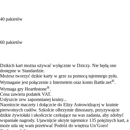
40 pakietów
60 pakietów
Available actions
Dzikich kart można używać wyłącznie w Dziczy. Nie będą one
dostępne w Standardzie.
Możesz tworzyć dzikie karty w grze za pomocą tajemnego pyłu.
®
Wymagane jest połączenie z Internetem oraz konto Battle.net
.
®
Wymaga gry Hearthstone
.
Cena zawiera podatek VAT.
Usłyszcie zew zapomnianej krainy...
Naostrzcie maczety i dołączcie do Elizy Astrowidzącej w krainie
pierwotnych cudów. Szkolcie olbrzymie dinozaury, przyzywajcie
dzikie żywiołaki i ukończcie czekające na was zadania, aby zdobyć
wspaniałe nagrody. Ujawnijcie ukryte tajemnice 135 potężnych kart, a
może uda się wam przetrwać Podróż do wnętrza Un’Goro!