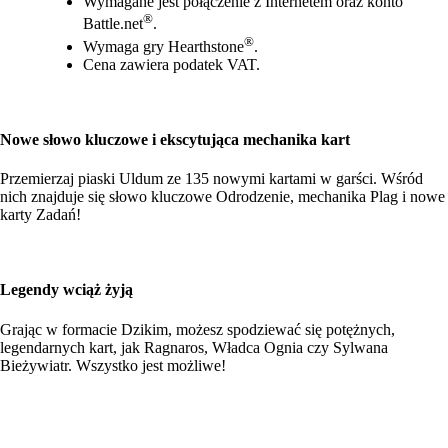
Wymagane jest połączenie z Internetem oraz konto
®
Battle.net
.
®
Wymaga gry Hearthstone
.
Cena zawiera podatek VAT.
Nowe słowo kluczowe i ekscytująca mechanika kart
Przemierzaj piaski Uldum ze 135 nowymi kartami w garści. Wśród
nich znajduje się słowo kluczowe Odrodzenie, mechanika Plag i nowe
karty Zadań!
Legendy wciąż żyją
Grając w formacie Dzikim, możesz spodziewać się potężnych,
legendarnych kart, jak Ragnaros, Władca Ognia czy Sylwana
Bieżywiatr. Wszystko jest możliwe!