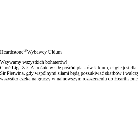
®
Hearthstone
Wybawcy Uldum
Wzywamy wszystkich bohaterów!
Choć Liga Z.Ł.A. rośnie w siłę pośród piasków Uldum, ciągle jest dl
Sir Płetwina, gdy wspólnymi siłami będą poszukiwać skarbów i walczyć
wszystko czeka na graczy w najnowszym rozszerzeniu do Hearthsto