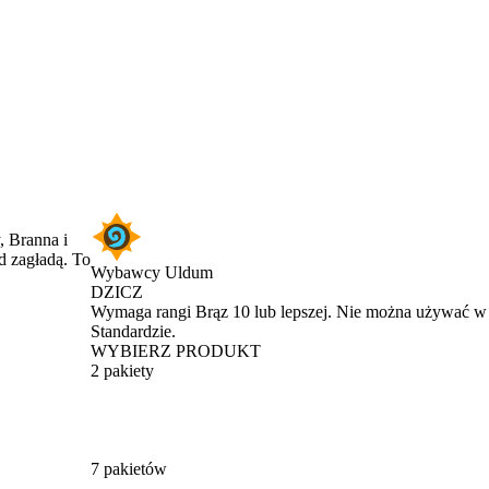
, Branna i
d zagładą. To
Wybawcy Uldum
DZICZ
Product Notification
Wymaga rangi Brąz 10 lub lepszej. Nie można używać w
Standardzie.
WYBIERZ PRODUKT
2 pakiety
7 pakietów