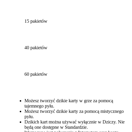
15 pakietów
40 pakietów
60 pakietów
Available actions
Możesz tworzyć dzikie karty w grze za pomocą
tajemnego pyłu.
Możesz tworzyć dzikie karty za pomocą mistycznego
pyłu.
Dzikich kart można używać wyłącznie w Dziczy. Nie
będą one dostępne w Standardzie.