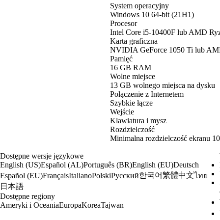
System operacyjny
Windows 10 64-bit (21H1)
Procesor
Intel Core i5-10400F lub AMD Ry
Karta graficzna
NVIDIA GeForce 1050 Ti lub A
Pamięć
16 GB RAM
Wolne miejsce
13 GB wolnego miejsca na dysku
Połączenie z Internetem
Szybkie łącze
Wejście
Klawiatura i mysz
Rozdzielczość
Minimalna rozdzielczość ekranu 1
Dostępne wersje językowe
English (US)
Español (AL)
Português (BR)
English (EU)
Deutsch
한국어
繁體中文
Español (EU)
Français
Italiano
Polski
Русский
ไทย
日本語
Dostępne regiony
Ameryki i Oceania
Europa
Korea
Tajwan