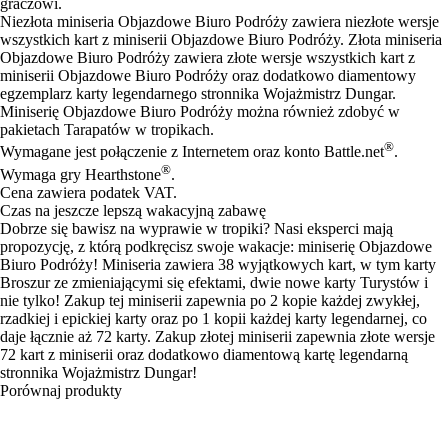
graczowi.
Niezłota miniseria Objazdowe Biuro Podróży zawiera niezłote wersje
wszystkich kart z miniserii Objazdowe Biuro Podróży. Złota miniseria
Objazdowe Biuro Podróży zawiera złote wersje wszystkich kart z
miniserii Objazdowe Biuro Podróży oraz dodatkowo diamentowy
egzemplarz karty legendarnego stronnika Wojażmistrz Dungar.
Miniserię Objazdowe Biuro Podróży można również zdobyć w
pakietach Tarapatów w tropikach.
®
Wymagane jest połączenie z Internetem oraz konto Battle.net
.
®
Wymaga gry Hearthstone
.
Cena zawiera podatek VAT.
Czas na jeszcze lepszą wakacyjną zabawę
Dobrze się bawisz na wyprawie w tropiki? Nasi eksperci mają
propozycję, z którą podkręcisz swoje wakacje: miniserię Objazdowe
Biuro Podróży! Miniseria zawiera 38 wyjątkowych kart, w tym karty
Broszur ze zmieniającymi się efektami, dwie nowe karty Turystów i
nie tylko! Zakup tej miniserii zapewnia po 2 kopie każdej zwykłej,
rzadkiej i epickiej karty oraz po 1 kopii każdej karty legendarnej, co
daje łącznie aż 72 karty. Zakup złotej miniserii zapewnia złote wersje
72 kart z miniserii oraz dodatkowo diamentową kartę legendarną
stronnika Wojażmistrz Dungar!
Porównaj produkty