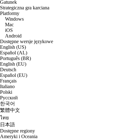
Gatunek
Strategiczna gra karciana
Platformy
Windows
Mac
iOS
Android
Dostępne wersje językowe
English (US)
Español (AL)
Português (BR)
English (EU)
Deutsch
Español (EU)
Français
Italiano
Polski
Русский
한국어
繁體中文
ไทย
日本語
Dostępne regiony
Ameryki i Oceania