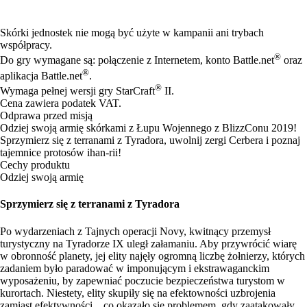
Available actions
Skórki jednostek nie mogą być użyte w kampanii ani trybach
współpracy.
®
Do gry wymagane są: połączenie z Internetem, konto Battle.net
oraz
®
aplikacja Battle.net
.
®
Wymaga pełnej wersji gry StarCraft
II.
Cena zawiera podatek VAT.
Odprawa przed misją
Odziej swoją armię skórkami z Łupu Wojennego z BlizzConu 2019!
Sprzymierz się z terranami z Tyradora, uwolnij zergi Cerbera i poznaj
tajemnice protosów ihan-rii!
Cechy produktu
Odziej swoją armię
Sprzymierz się z terranami z Tyradora
Po wydarzeniach z Tajnych operacji Novy, kwitnący przemysł
turystyczny na Tyradorze IX uległ załamaniu. Aby przywrócić wiarę
w obronność planety, jej elity najęły ogromną liczbę żołnierzy, których
zadaniem było paradować w imponującym i ekstrawaganckim
wyposażeniu, by zapewniać poczucie bezpieczeństwa turystom w
kurortach. Niestety, elity skupiły się na efektowności uzbrojenia
zamiast efektywności... co okazało się problemem, gdy zaatakowały