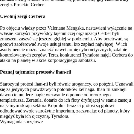
zergi z Projektu Cerber.
Uwolnij zergi Cerbera
Po objęciu władzy przez Valeriana Mengska, nastawieni wyłącznie na
własne korzyści przywódcy tajemniczej organizacji Cerber byli
zmuszeni zaszyć się jeszcze głębiej w podziemiu. Aby przetrwać, są
gotowi zaoferować swoje usługi temu, kto zapłaci najwięcej. W ich
asortymencie można znaleźć nawet armię cybernetycznych, zdalnie
kontrolowanych zergów. Teraz konkurenci Tyradora najęli Cerbera do
ataku na planetę w akcie korporacyjnego sabotażu.
Poznaj tajemnice protosów ihan-rii
Starożytni protosi ihan-rii byli równie aroganccy, co potężni. Uznawali
się za jedynych prawdziwych potomków xel'naga. Ihan-rii zniknęli
dawno temu, lecz nagłe wezwanie o pomoc od mrocznego
templariusza, Zeratula, dotarło do ich floty dryfującej w stanie zastoju
na samym skraju sektora Koprulu. Teraz ci protosi są gotowi
odbudować swoje starożytne imperium, zaczynając od planety, który
niegdyś była ich ojczyzną, Tyradora.
Wymagania sprzętowe