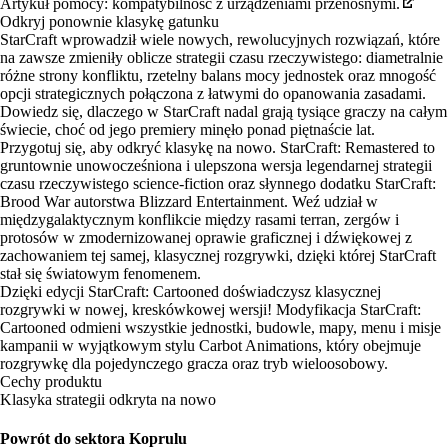
Artykuł pomocy: kompatybilność z urządzeniami przenośnymi.
Odkryj ponownie klasykę gatunku
StarCraft wprowadził wiele nowych, rewolucyjnych rozwiązań, które
na zawsze zmieniły oblicze strategii czasu rzeczywistego: diametralnie
różne strony konfliktu, rzetelny balans mocy jednostek oraz mnogość
opcji strategicznych połączona z łatwymi do opanowania zasadami.
Dowiedz się, dlaczego w StarCraft nadal grają tysiące graczy na całym
świecie, choć od jego premiery minęło ponad piętnaście lat.
Przygotuj się, aby odkryć klasykę na nowo. StarCraft: Remastered to
gruntownie unowocześniona i ulepszona wersja legendarnej strategii
czasu rzeczywistego science-fiction oraz słynnego dodatku StarCraft:
Brood War autorstwa Blizzard Entertainment. Weź udział w
międzygalaktycznym konflikcie między rasami terran, zergów i
protosów w zmodernizowanej oprawie graficznej i dźwiękowej z
zachowaniem tej samej, klasycznej rozgrywki, dzięki której StarCraft
stał się światowym fenomenem.
Dzięki edycji StarCraft: Cartooned doświadczysz klasycznej
rozgrywki w nowej, kreskówkowej wersji! Modyfikacja StarCraft:
Cartooned odmieni wszystkie jednostki, budowle, mapy, menu i misje
kampanii w wyjątkowym stylu Carbot Animations, który obejmuje
rozgrywkę dla pojedynczego gracza oraz tryb wieloosobowy.
Cechy produktu
Klasyka strategii odkryta na nowo
Powrót do sektora Koprulu