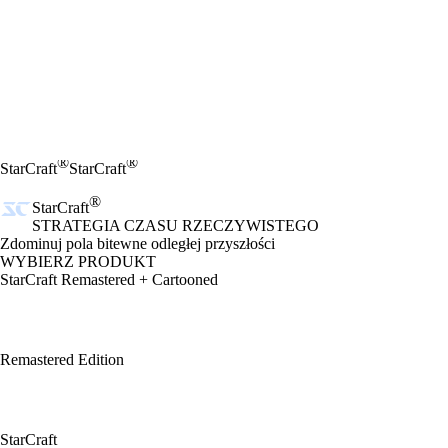
®
®
StarCraft
StarCraft
®
StarCraft
STRATEGIA CZASU RZECZYWISTEGO
Product Notification
Zdominuj pola bitewne odległej przyszłości
WYBIERZ PRODUKT
StarCraft Remastered + Cartooned
Remastered Edition
StarCraft