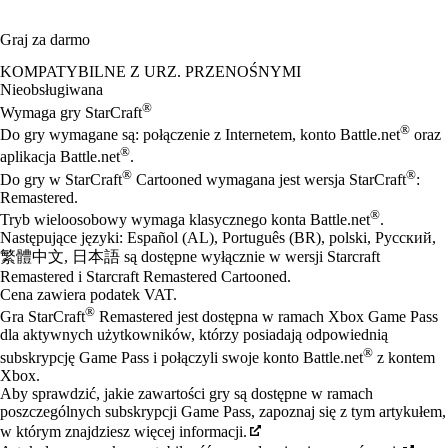
Graj za darmo
Available actions
KOMPATYBILNE Z URZ. PRZENOŚNYMI
Nieobsługiwana
®
Wymaga gry StarCraft
®
Do gry wymagane są: połączenie z Internetem, konto Battle.net
oraz
®
aplikacja Battle.net
.
®
®
Do gry w StarCraft
Cartooned wymagana jest wersja StarCraft
:
Remastered.
®
Tryb wieloosobowy wymaga klasycznego konta Battle.net
.
Następujące języki: Español (AL), Português (BR), polski, Русский,
繁體中文, 日本語 są dostępne wyłącznie w wersji Starcraft
Remastered i Starcraft Remastered Cartooned.
Cena zawiera podatek VAT.
®
Gra StarCraft
Remastered jest dostępna w ramach Xbox Game Pass
dla aktywnych użytkowników, którzy posiadają odpowiednią
®
subskrypcję Game Pass i połączyli swoje konto Battle.net
z kontem
Xbox.
Aby sprawdzić, jakie zawartości gry są dostępne w ramach
poszczególnych subskrypcji Game Pass, zapoznaj się z tym artykułem,
w którym znajdziesz więcej informacji.