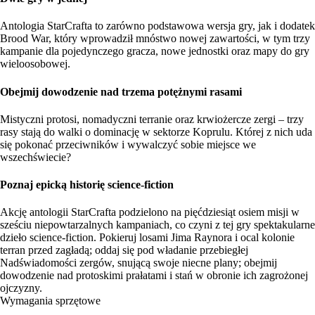
Antologia StarCrafta to zarówno podstawowa wersja gry, jak i dodatek
Brood War, który wprowadził mnóstwo nowej zawartości, w tym trzy
kampanie dla pojedynczego gracza, nowe jednostki oraz mapy do gry
wieloosobowej.
Obejmij dowodzenie nad trzema potężnymi rasami
Mistyczni protosi, nomadyczni terranie oraz krwiożercze zergi – trzy
rasy stają do walki o dominację w sektorze Koprulu. Której z nich uda
się pokonać przeciwników i wywalczyć sobie miejsce we
wszechświecie?
Poznaj epicką historię science-fiction
Akcję antologii StarCrafta podzielono na pięćdziesiąt osiem misji w
sześciu niepowtarzalnych kampaniach, co czyni z tej gry spektakularne
dzieło science-fiction. Pokieruj losami Jima Raynora i ocal kolonie
terran przed zagładą; oddaj się pod władanie przebiegłej
Nadświadomości zergów, snującą swoje niecne plany; obejmij
dowodzenie nad protoskimi prałatami i stań w obronie ich zagrożonej
ojczyzny.
Wymagania sprzętowe