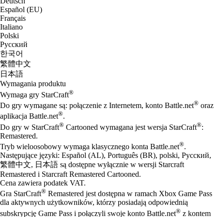
Deutsch
Español (EU)
Français
Italiano
Polski
Русский
한국어
繁體中文
日本語
Wymagania produktu
®
Wymaga gry StarCraft
®
Do gry wymagane są: połączenie z Internetem, konto Battle.net
oraz
®
aplikacja Battle.net
.
®
®
Do gry w StarCraft
Cartooned wymagana jest wersja StarCraft
:
Remastered.
®
Tryb wieloosobowy wymaga klasycznego konta Battle.net
.
Następujące języki: Español (AL), Português (BR), polski, Русский,
繁體中文, 日本語 są dostępne wyłącznie w wersji Starcraft
Remastered i Starcraft Remastered Cartooned.
Cena zawiera podatek VAT.
®
Gra StarCraft
Remastered jest dostępna w ramach Xbox Game Pass
dla aktywnych użytkowników, którzy posiadają odpowiednią
®
subskrypcję Game Pass i połączyli swoje konto Battle.net
z kontem