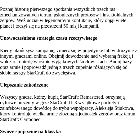
Poznaj historię pierwszego spotkania wszystkich trzech ras –
zmechanizowanych terran, psionicznych protosów i insektoidalnych
zergów. Weź udział w legendarnym konflikcie, który objął wiele
planet i toczył się na przestrzeni 50 misji kampanii.
Unowocześniona strategia czasu rzeczywistego
Kiedy ukończysz kampanię, zmierz się w pojedynkę lub w drużynie z
innymi graczami online. Obejmij dowodzenie nad wybraną frakcją i
walcz o kontrolę w ośmiu wyjątkowych środowiskach. Buduj bazy
oraz armie i poprowadź jedną z trzech zupełnie różniących się od
siebie ras gry StarCraft do zwycięstwa.
Ulepszanie zakończone
Wszyscy gracze, którzy kupią StarCraft: Remastered, otrzymają
cyfrowe prezenty w grze StarCraft II: 3 wyjątkowe portrety i
zainfekowanego dowódcę do trybu współpracy, Aleksieja Stiukowa,
który kontroluje wielką armię złożoną z jednostek zergów oraz terran.
StarCraft: Cartooned
Świeże spojrzenie na klasyka