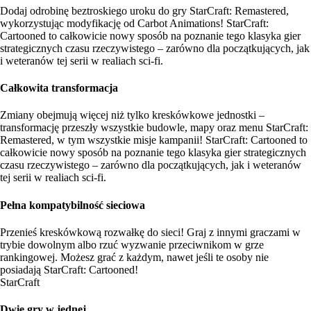
Dodaj odrobinę beztroskiego uroku do gry StarCraft: Remastered,
wykorzystując modyfikację od Carbot Animations! StarCraft:
Cartooned to całkowicie nowy sposób na poznanie tego klasyka gier
strategicznych czasu rzeczywistego – zarówno dla początkujących, jak
i weteranów tej serii w realiach sci-fi.
Całkowita transformacja
Zmiany obejmują więcej niż tylko kreskówkowe jednostki –
transformację przeszły wszystkie budowle, mapy oraz menu StarCraft:
Remastered, w tym wszystkie misje kampanii! StarCraft: Cartooned to
całkowicie nowy sposób na poznanie tego klasyka gier strategicznych
czasu rzeczywistego – zarówno dla początkujących, jak i weteranów
tej serii w realiach sci-fi.
Pełna kompatybilność sieciowa
Przenieś kreskówkową rozwałkę do sieci! Graj z innymi graczami w
trybie dowolnym albo rzuć wyzwanie przeciwnikom w grze
rankingowej. Możesz grać z każdym, nawet jeśli te osoby nie
posiadają StarCraft: Cartooned!
StarCraft
Dwie gry w jednej