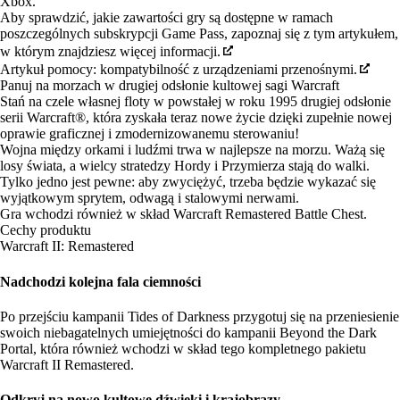
Xbox.
Aby sprawdzić, jakie zawartości gry są dostępne w ramach
poszczególnych subskrypcji Game Pass, zapoznaj się z tym artykułem,
w którym znajdziesz więcej informacji.
Artykuł pomocy: kompatybilność z urządzeniami przenośnymi.
Panuj na morzach w drugiej odsłonie kultowej sagi Warcraft
Stań na czele własnej floty w powstałej w roku 1995 drugiej odsłonie
serii Warcraft®, która zyskała teraz nowe życie dzięki zupełnie nowej
oprawie graficznej i zmodernizowanemu sterowaniu!
Wojna między orkami i ludźmi trwa w najlepsze na morzu. Ważą się
losy świata, a wielcy stratedzy Hordy i Przymierza stają do walki.
Tylko jedno jest pewne: aby zwyciężyć, trzeba będzie wykazać się
wyjątkowym sprytem, odwagą i stalowymi nerwami.
Gra wchodzi również w skład
Warcraft Remastered Battle Chest
.
Cechy produktu
Warcraft II: Remastered
Nadchodzi kolejna fala ciemności
Po przejściu kampanii Tides of Darkness przygotuj się na przeniesienie
swoich niebagatelnych umiejętności do kampanii Beyond the Dark
Portal, która również wchodzi w skład tego kompletnego pakietu
Warcraft II Remastered.
Odkryj na nowo kultowe dźwięki i krajobrazy