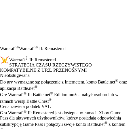
®
®
Warcraft
Warcraft
II: Remastered
®
Warcraft
II: Remastered
STRATEGIA CZASU RZECZYWISTEGO
Cena
Available actions
KOMPATYBILNE Z URZ. PRZENOŚNYMI
Nieobsługiwana
®
Do gry wymagane są: połączenie z Internetem, konto Battle.net
oraz
®
aplikacja Battle.net
.
®
®
Grę Warcraft
II: Battle.net
Edition można nabyć osobno lub w
®
ramach wersji Battle Chest
Cena zawiera podatek VAT.
®
Gra Warcraft
II: Remastered jest dostępna w ramach Xbox Game
Pass dla aktywnych użytkowników, którzy posiadają odpowiednią
®
subskrypcję Game Pass i połączyli swoje konto Battle.net
z kontem