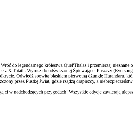
 Wróć do legendarnego królestwa Quel'Thalas i przemierzaj nieznane o
 z Xal'atath. Wyrusz do odświeżonej Śpiewającej Puszczy (Eversong
dkrycie. Odwiedź spowitą blaskiem pierwotną dżunglę Harandaru, któr
szczony przez Pustkę świat, gdzie rządzą drapieżcy, a niebezpieczeństw
gą ci w nadchodzących przygodach! Wszystkie edycje zawierają ulep