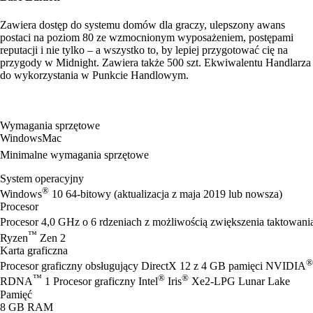
Zawiera dostęp do systemu domów dla graczy, ulepszony awans
postaci na poziom 80 ze wzmocnionym wyposażeniem, postępami
reputacji i nie tylko – a wszystko to, by lepiej przygotować cię na
przygody w Midnight. Zawiera także 500 szt. Ekwiwalentu Handlarza
do wykorzystania w Punkcie Handlowym.
Wymagania sprzętowe
Windows
Mac
Minimalne wymagania sprzętowe
System operacyjny
®
Windows
10 64-bitowy (aktualizacja z maja 2019 lub nowsza)
Procesor
Procesor 4,0 GHz o 6 rdzeniach z możliwością zwiększenia taktowania
™
Ryzen
Zen 2
Karta graficzna
®
Procesor graficzny obsługujący DirectX 12 z 4 GB pamięci NVIDIA
™
®
®
RDNA
1 Procesor graficzny Intel
Iris
Xe2-LPG Lunar Lake
Pamięć
8 GB RAM