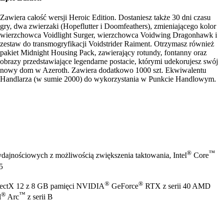
Zawiera całość wersji Heroic Edition. Dostaniesz także 30 dni czasu
gry, dwa zwierzaki (Hopeflutter i Doomfeathers), zmieniającego kolor
wierzchowca Voidlight Surger, wierzchowca Voidwing Dragonhawk i
zestaw do transmogryfikacji Voidstrider Raiment. Otrzymasz również
pakiet Midnight Housing Pack, zawierający rotundy, fontanny oraz
obrazy przedstawiające legendarne postacie, którymi udekorujesz swój
nowy dom w Azeroth. Zawiera dodatkowo 1000 szt. Ekwiwalentu
Handlarza (w sumie 2000) do wykorzystania w Punkcie Handlowym.
®
™
dajnościowych z możliwością zwiększenia taktowania, Intel
Core
5
®
®
irectX 12 z 8 GB pamięci NVIDIA
GeForce
RTX z serii 40 AMD
®
™
l
Arc
z serii B