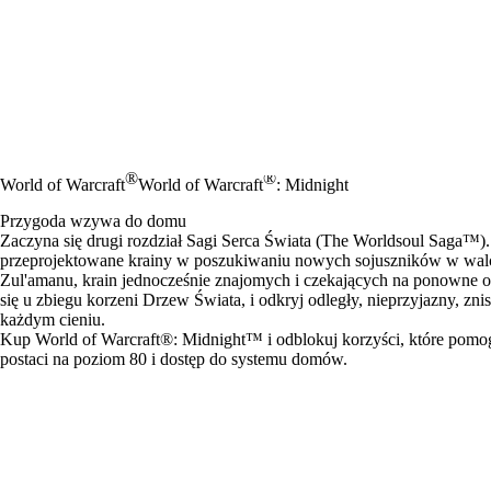
®
®
World of Warcraft
World of Warcraft
: Midnight
Przygoda wzywa do domu
Zaczyna się drugi rozdział Sagi Serca Świata (The Worldsoul Saga™).
przeprojektowane krainy w poszukiwaniu nowych sojuszników w walce
Zul'amanu, krain jednocześnie znajomych i czekających na ponowne o
się u zbiegu korzeni Drzew Świata, i odkryj odległy, nieprzyjazny, zni
każdym cieniu.
Kup World of Warcraft®: Midnight™ i odblokuj korzyści, które pomo
postaci na poziom 80 i dostęp do systemu domów.