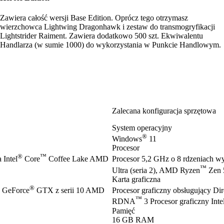
Zawiera całość wersji Base Edition. Oprócz tego otrzymasz
wierzchowca Lightwing Dragonhawk i zestaw do transmogryfikacji
Lightstrider Raiment. Zawiera dodatkowo 500 szt. Ekwiwalentu
Handlarza (w sumie 1000) do wykorzystania w Punkcie Handlowym.
Zalecana konfiguracja sprzętowa
System operacyjny
®
Windows
11
Procesor
®
™
 Intel
Core
Coffee Lake AMD
Procesor 5,2 GHz o 8 rdzeniach wy
™
Ultra (seria 2), AMD Ryzen
Zen 
Karta graficzna
®
GeForce
GTX z serii 10 AMD
Procesor graficzny obsługujący D
™
RDNA
3 Procesor graficzny Inte
Pamięć
16 GB RAM