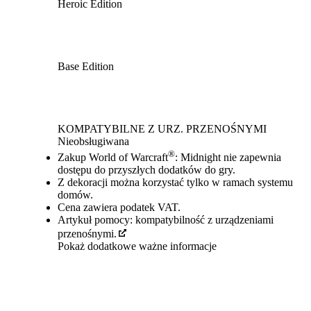
Heroic Edition
Base Edition
Available actions
KOMPATYBILNE Z URZ. PRZENOŚNYMI
Nieobsługiwana
®
Zakup World of Warcraft
: Midnight nie zapewnia
dostępu do przyszłych dodatków do gry.
Z dekoracji można korzystać tylko w ramach systemu
domów.
Cena zawiera podatek VAT.
Artykuł pomocy: kompatybilność z urządzeniami
przenośnymi.
Cyfrowe elementy w grze oraz ulepszony awans postaci
Pokaż dodatkowe ważne informacje
®
na poziom 80 nie są dostępne w World of Warcraft
Classic. Ulepszony awans postaci na poziom 80 można
®
wykorzystać wyłącznie na koncie gry WoW
, dla
którego został zakupiony lub zrealizowany jako prezent.