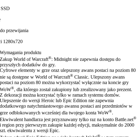
u SSD
e
do przewijania
ci 1280x720
Wymagania produktu
®
Zakup World of Warcraft
: Midnight nie zapewnia dostępu do
przyszłych dodatków do gry.
Cyfrowe elementy w grze oraz ulepszony awans postaci na poziom 80
®
nie są dostępne w World of Warcraft
Classic. Ulepszony awans
postaci na poziom 80 można wykorzystać wyłącznie na koncie gry
®
WoW
, dla którego został zakupiony lub zrealizowany jako prezent.
Z dekoracji można korzystać tylko w ramach systemu domów.
Ulepszenie do wersji Heroic lub Epic Edition nie zapewnia
dodatkowego natychmiastowego awansu postaci ani przedmiotów w
®
grze odblokowanych wcześniej dla twojego konta WoW
.
®
Ekwiwalent handlarza jest przyznawany tylko raz na konto Battle.net
i region przy pierwszym zakupie każdej edycji, maksymalnie do 2000
szt. ekwiwalentu z wersji Epic.
®