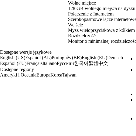
Wolne miejsce
128 GB wolnego miejsca na dysk
Połączenie z Internetem
Szerokopasmowe łącze internetow
Wejście
Mysz wieloprzyciskowa z kółkiem 
Rozdzielczość
Monitor o minimalnej rozdzielczoś
Dostępne wersje językowe
English (US)
Español (AL)
Português (BR)
English (EU)
Deutsch
한국어
繁體中文
Español (EU)
Français
Italiano
Русский
Dostępne regiony
Ameryki i Oceania
Europa
Korea
Tajwan