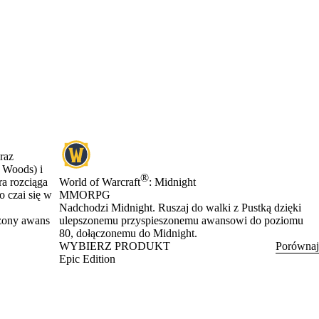
raz
 Woods) i
®
a rozciąga
World of Warcraft
: Midnight
o czai się w
MMORPG
Product Notification
Nadchodzi Midnight. Ruszaj do walki z Pustką dzięki
szony awans
ulepszonemu przyspieszonemu awansowi do poziomu
80, dołączonemu do Midnight.
WYBIERZ PRODUKT
Porównaj
Epic Edition