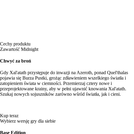
Cechy produktu
Zawartość Midnight
Chwyć za broń
Gdy Xal'atath przystępuje do inwazji na Azeroth, ponad Quel'thalas
pojawia się Burza Pustki, grożąc zdławieniem wszelkiego światła i
zatopieniem świata w ciemności. Przemierzaj cztery nowe i
przeprojektowane krainy, aby w pełni ujawnić knowania Xal'atath.
Szukaj nowych sojuszników zarówno wśród światła, jak i cieni.
Kup teraz
Wybierz wersję gry dla siebie
Base Edition