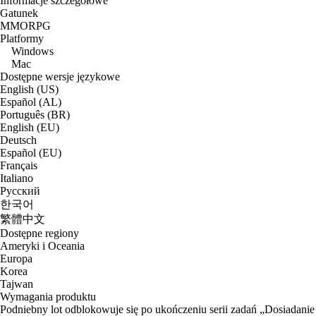
Informacje szczegółowe
Gatunek
MMORPG
Platformy
Windows
Mac
Dostępne wersje językowe
English (US)
Español (AL)
Português (BR)
English (EU)
Deutsch
Español (EU)
Français
Italiano
Русский
한국어
繁體中文
Dostępne regiony
Ameryki i Oceania
Europa
Korea
Tajwan
Wymagania produktu
Podniebny lot odblokowuje się po ukończeniu serii zadań „Dosiadanie