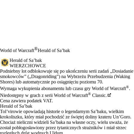
®
World of Warcraft
Herald of Sa’bak
Herald of Sa’bak
WIERZCHOWCE
Cena
Available actions
Podniebny lot odblokowuje się po ukończeniu serii zadań „Dosiadanie
smokowców” („Dragonriding”) na Wybrzeżu Przebudzenia (Waking
Shores) lub automatycznie po osiągnięciu poziomu 70.
®
Wymaga wykupienia abonamentu lub czasu gry World of Warcraft
.
®
Niedostępny w grach z serii World of Warcraft
Classic.
Cena zawiera podatek VAT.
Herald of Sa’bak
Tol’virowie opowiadają historie o legendarnym Sa’baku, wielkim
krokoliszku, który miał pochodzić ze świętej doliny krateru Un’Goro.
Chociaż nieliczni widzieli Sa’baka na własne oczy, wielu uważa, że
został pobłogosławiony przez tytanicznych strażników i miał strzec
rozległych dróg wodnych Uldum.