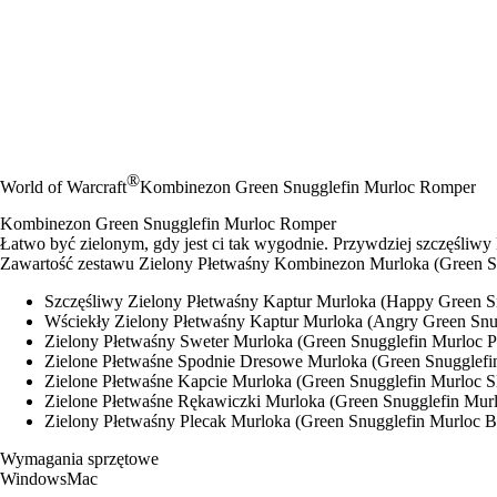
®
World of Warcraft
Kombinezon Green Snugglefin Murloc Romper
Kombinezon Green Snugglefin Murloc Romper
Łatwo być zielonym, gdy jest ci tak wygodnie. Przywdziej szczęśliw
Zawartość zestawu Zielony Płetwaśny Kombinezon Murloka (Green S
Szczęśliwy Zielony Płetwaśny Kaptur Murloka (Happy Green S
Wściekły Zielony Płetwaśny Kaptur Murloka (Angry Green Snu
Zielony Płetwaśny Sweter Murloka (Green Snugglefin Murloc P
Zielone Płetwaśne Spodnie Dresowe Murloka (Green Snugglefi
Zielone Płetwaśne Kapcie Murloka (Green Snugglefin Murloc Sl
Zielone Płetwaśne Rękawiczki Murloka (Green Snugglefin Murl
Zielony Płetwaśny Plecak Murloka (Green Snugglefin Murloc 
Wymagania sprzętowe
Windows
Mac