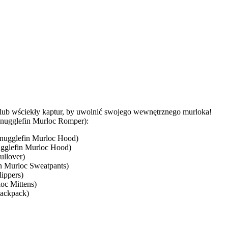
y lub wściekły kaptur, by uwolnić swojego wewnętrznego murloka!
nugglefin Murloc Romper):
nugglefin Murloc Hood)
gglefin Murloc Hood)
ullover)
n Murloc Sweatpants)
ippers)
oc Mittens)
Backpack)