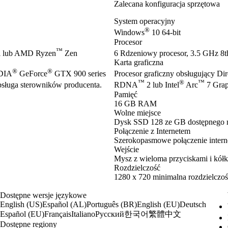
Zalecana konfiguracja sprzętowa
System operacyjny
®
Windows
10 64-bit
Procesor
™
 lub AMD Ryzen
Zen
6 Rdzeniowy procesor, 3.5 GHz 8th
Karta graficzna
®
®
IDIA
GeForce
GTX 900 series
Procesor graficzny obsługujący Di
™
®
™
ługa sterowników producenta.
RDNA
2 lub Intel
Arc
7 Grap
Pamięć
16 GB RAM
Wolne miejsce
Dysk SSD 128 ze GB dostępnego 
Połączenie z Internetem
Szerokopasmowe połączenie inter
Wejście
Mysz z wieloma przyciskami i kółk
Rozdzielczość
1280 x 720 minimalna rozdzielczoś
Dostępne wersje językowe
English (US)
Español (AL)
Português (BR)
English (EU)
Deutsch
한국어
繁體中文
Español (EU)
Français
Italiano
Русский
Dostępne regiony