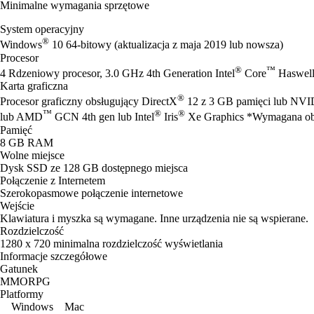
Minimalne wymagania sprzętowe
System operacyjny
®
Windows
10 64-bitowy (aktualizacja z maja 2019 lub nowsza)
Procesor
®
™
4 Rdzeniowy procesor, 3.0 GHz 4th Generation Intel
Core
Haswell
Karta graficzna
®
Procesor graficzny obsługujący DirectX
12 z 3 GB pamięci lub NV
™
®
®
lub AMD
GCN 4th gen lub Intel
Iris
Xe Graphics *Wymagana obs
Pamięć
8 GB RAM
Wolne miejsce
Dysk SSD ze 128 GB dostępnego miejsca
Połączenie z Internetem
Szerokopasmowe połączenie internetowe
Wejście
Klawiatura i myszka są wymagane. Inne urządzenia nie są wspierane.
Rozdzielczość
1280 x 720 minimalna rozdzielczość wyświetlania
Informacje szczegółowe
Gatunek
MMORPG
Platformy
Windows
Mac