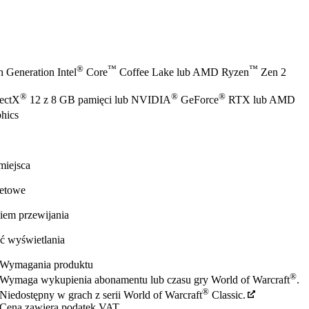
®
™
™
 Generation Intel
Core
Coffee Lake lub AMD Ryzen
Zen 2
®
®
®
rectX
12 z 8 GB pamięci lub NVIDIA
GeForce
RTX lub AMD
hics
miejsca
netowe
iem przewijania
ć wyświetlania
Wymagania produktu
®
Wymaga wykupienia abonamentu lub czasu gry World of Warcraft
.
®
Niedostępny w grach z serii World of Warcraft
Classic.
Cena zawiera podatek VAT.