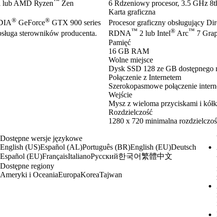
™
 lub AMD Ryzen
Zen
6 Rdzeniowy procesor, 3.5 GHz 8th
Karta graficzna
®
®
IDIA
GeForce
GTX 900 series
Procesor graficzny obsługujący Di
™
®
™
ługa sterowników producenta.
RDNA
2 lub Intel
Arc
7 Grap
Pamięć
16 GB RAM
Wolne miejsce
Dysk SSD 128 ze GB dostępnego 
Połączenie z Internetem
Szerokopasmowe połączenie inter
Wejście
Mysz z wieloma przyciskami i kółk
Rozdzielczość
1280 x 720 minimalna rozdzielczoś
Dostępne wersje językowe
English (US)
Español (AL)
Português (BR)
English (EU)
Deutsch
한국어
繁體中文
Español (EU)
Français
Italiano
Русский
Dostępne regiony
Ameryki i Oceania
Europa
Korea
Tajwan