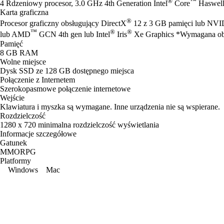
®
™
4 Rdzeniowy procesor, 3.0 GHz 4th Generation Intel
Core
Haswell
Karta graficzna
®
Procesor graficzny obsługujący DirectX
12 z 3 GB pamięci lub NV
™
®
®
lub AMD
GCN 4th gen lub Intel
Iris
Xe Graphics *Wymagana obs
Pamięć
8 GB RAM
Wolne miejsce
Dysk SSD ze 128 GB dostępnego miejsca
Połączenie z Internetem
Szerokopasmowe połączenie internetowe
Wejście
Klawiatura i myszka są wymagane. Inne urządzenia nie są wspierane.
Rozdzielczość
1280 x 720 minimalna rozdzielczość wyświetlania
Informacje szczegółowe
Gatunek
MMORPG
Platformy
Windows
Mac