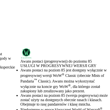
st
ygody w
Awans postaci (progresywnej) do poziomu 85
USŁUGI W PROGRESYWNEJ WERSJI GRY
eksperckie
Cena
Available actions
Awans postaci na poziom 85 jest dostępny wyłącznie w
®
progresywnej wersji WoW
Classic (obecnie Mists of
™
Pandaria
Classic). Awans można wykorzystać
®
wyłącznie na koncie gry WoW
, dla którego został
zakupiony lub zrealizowany jako prezent.
Awans postaci na poziom 85 (wersja pogresywna) może
zostać użyty na dostępnych obecnie rasach i klasach.
Obejmuje to rasę pandarenów i klasę mnicha.
®
Niedostępne w epoce klasycznej World of Warcraft