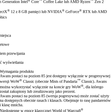
®
™
™
 Generation Intel
Core
Coffee Lake lub AMD Ryzen
Zen 2
®
®
®
rectX
12 z 8 GB pamięci lub NVIDIA
GeForce
RTX lub AMD
hics
miejsca
netowe
iem przewijania
ć wyświetlania
Wymagania produktu
Awans postaci na poziom 85 jest dostępny wyłącznie w progresywnej
®
™
wersji WoW
Classic (obecnie Mists of Pandaria
Classic). Awans
®
można wykorzystać wyłącznie na koncie gry WoW
, dla którego
został zakupiony lub zrealizowany jako prezent.
Awans postaci na poziom 85 (wersja pogresywna) może zostać użyty
na dostępnych obecnie rasach i klasach. Obejmuje to rasę pandarenów
i klasę mnicha.
®
Niedostępne w epoce klasycznej World of Warcraft