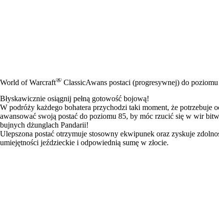
®
World of Warcraft
Classic
Awans postaci (progresywnej) do poziomu
Błyskawicznie osiągnij pełną gotowość bojową!
W podróży każdego bohatera przychodzi taki moment, że potrzebuje o
awansować swoją postać do poziomu 85, by móc rzucić się w wir bitw
bujnych dżunglach Pandarii!
Ulepszona postać otrzymuje stosowny ekwipunek oraz zyskuje zdolnoś
umiejętności jeździeckie i odpowiednią sumę w złocie.