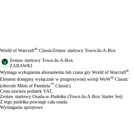
®
World of Warcraft
Classic
Zestaw startowy Town-In-A-Box
Zestaw startowy Town-In-A-Box
ZABAWKI
Cena
Available actions
®
Wymaga wykupienia abonamentu lub czasu gry World of Warcraft
.
®
Element dostępny wyłącznie w progresywnej wersji WoW
Classic
™
(obecnie Mists of Pandaria
Classic).
Cena zawiera podatek VAT.
Zestaw startowy Osada-w-Pudełku (Town-In-A-Box Starter Set)
Z tego pudełka powstaje cała osada.
Wymagania sprzętowe