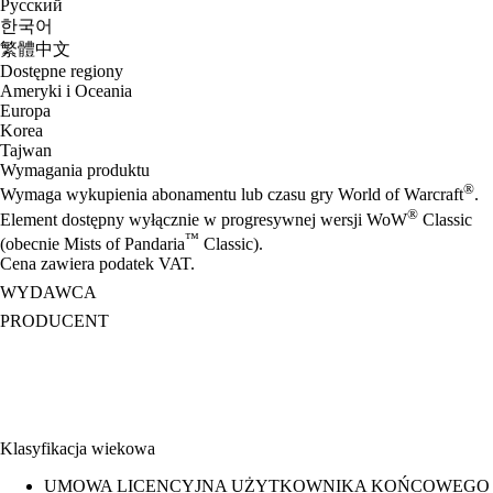
Русский
한국어
繁體中文
Dostępne regiony
Ameryki i Oceania
Europa
Korea
Tajwan
Wymagania produktu
®
Wymaga wykupienia abonamentu lub czasu gry World of Warcraft
.
®
Element dostępny wyłącznie w progresywnej wersji WoW
Classic
™
(obecnie Mists of Pandaria
Classic).
Cena zawiera podatek VAT.
WYDAWCA
PRODUCENT
Klasyfikacja wiekowa
UMOWA LICENCYJNA UŻYTKOWNIKA KOŃCOWEGO