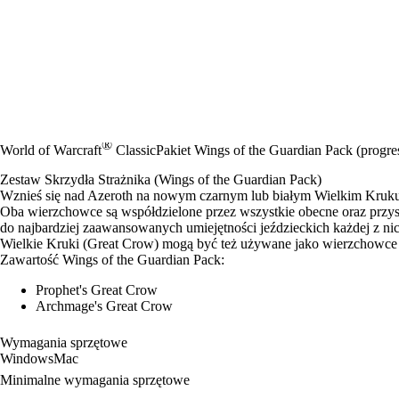
®
World of Warcraft
Classic
Pakiet Wings of the Guardian Pack (progres
Zestaw Skrzydła Strażnika (Wings of the Guardian Pack)
Wznieś się nad Azeroth na nowym czarnym lub białym Wielkim Kruku 
Oba wierzchowce są współdzielone przez wszystkie obecne oraz przys
do najbardziej zaawansowanych umiejętności jeździeckich każdej z nich
Wielkie Kruki (Great Crow) mogą być też używane jako wierzchowce
Zawartość Wings of the Guardian Pack:
Prophet's Great Crow
Archmage's Great Crow
Wymagania sprzętowe
Windows
Mac
Minimalne wymagania sprzętowe