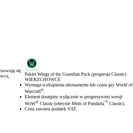
osowują się
Pakiet Wings of the Guardian Pack (progresja Classic)
owca,
WIERZCHOWCE
Cena
Available actions
Wymaga wykupienia abonamentu lub czasu gry World of
®
Warcraft
.
Element dostępny wyłącznie w progresywnej wersji
®
™
WoW
Classic (obecnie Mists of Pandaria
Classic).
Cena zawiera podatek VAT.