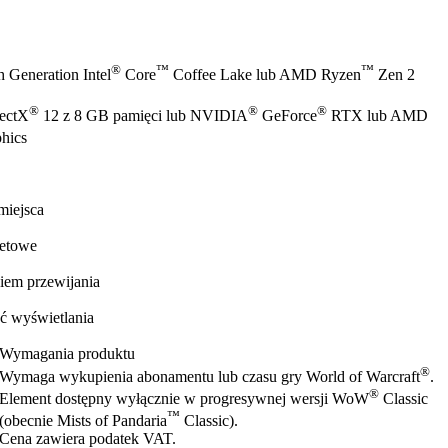
®
™
™
 Generation Intel
Core
Coffee Lake lub AMD Ryzen
Zen 2
®
®
®
rectX
12 z 8 GB pamięci lub NVIDIA
GeForce
RTX lub AMD
hics
miejsca
netowe
iem przewijania
ć wyświetlania
Wymagania produktu
®
Wymaga wykupienia abonamentu lub czasu gry World of Warcraft
.
®
Element dostępny wyłącznie w progresywnej wersji WoW
Classic
™
(obecnie Mists of Pandaria
Classic).
Cena zawiera podatek VAT.