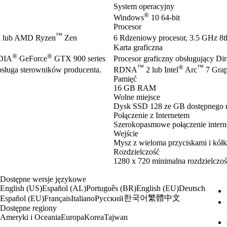
System operacyjny
®
Windows
10 64-bit
Procesor
™
 lub AMD Ryzen
Zen
6 Rdzeniowy procesor, 3.5 GHz 8th
Karta graficzna
®
®
IDIA
GeForce
GTX 900 series
Procesor graficzny obsługujący Di
™
®
™
ługa sterowników producenta.
RDNA
2 lub Intel
Arc
7 Grap
Pamięć
16 GB RAM
Wolne miejsce
Dysk SSD 128 ze GB dostępnego 
Połączenie z Internetem
Szerokopasmowe połączenie inter
Wejście
Mysz z wieloma przyciskami i kółk
Rozdzielczość
1280 x 720 minimalna rozdzielczoś
Dostępne wersje językowe
English (US)
Español (AL)
Português (BR)
English (EU)
Deutsch
한국어
繁體中文
Español (EU)
Français
Italiano
Русский
Dostępne regiony
Ameryki i Oceania
Europa
Korea
Tajwan