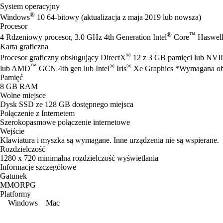
System operacyjny
®
Windows
10 64-bitowy (aktualizacja z maja 2019 lub nowsza)
Procesor
®
™
4 Rdzeniowy procesor, 3.0 GHz 4th Generation Intel
Core
Haswell
Karta graficzna
®
Procesor graficzny obsługujący DirectX
12 z 3 GB pamięci lub NV
™
®
®
lub AMD
GCN 4th gen lub Intel
Iris
Xe Graphics *Wymagana obs
Pamięć
8 GB RAM
Wolne miejsce
Dysk SSD ze 128 GB dostępnego miejsca
Połączenie z Internetem
Szerokopasmowe połączenie internetowe
Wejście
Klawiatura i myszka są wymagane. Inne urządzenia nie są wspierane.
Rozdzielczość
1280 x 720 minimalna rozdzielczość wyświetlania
Informacje szczegółowe
Gatunek
MMORPG
Platformy
Windows
Mac