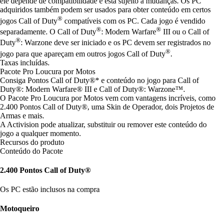
ele depende de compatibilidade e está sujeito a mudanças. Os PC
adquiridos também podem ser usados para obter conteúdo em certos
®
jogos Call of Duty
compatíveis com os PC. Cada jogo é vendido
®
®
separadamente. O Call of Duty
: Modern Warfare
III ou o Call of
®
Duty
: Warzone deve ser iniciado e os PC devem ser registrados no
®
jogo para que apareçam em outros jogos Call of Duty
.
Taxas incluídas.
Pacote Pro Loucura por Motos
Consiga Pontos Call of Duty®* e conteúdo no jogo para Call of
Duty®: Modern Warfare® III e Call of Duty®: Warzone™.
O Pacote Pro Loucura por Motos vem com vantagens incríveis, como
2.400 Pontos Call of Duty®, uma Skin de Operador, dois Projetos de
Armas e mais.
A Activision pode atualizar, substituir ou remover este conteúdo do
jogo a qualquer momento.
Recursos do produto
Conteúdo do Pacote
2.400 Pontos Call of Duty®
Os PC estão inclusos na compra
Motoqueiro