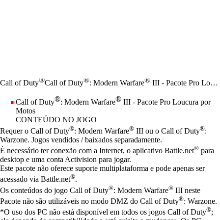
®
®
®
Call of Duty
Call of Duty
: Modern Warfare
III - Pacote Pro Loucura por Motos
®
®
Call of Duty
: Modern Warfare
III - Pacote Pro Loucura por
Motos
CONTEÚDO NO JOGO
Preço
Available actions
®
®
®
Requer o Call of Duty
: Modern Warfare
III ou o Call of Duty
:
Warzone. Jogos vendidos / baixados separadamente.
®
É necessário ter conexão com a Internet, o aplicativo Battle.net
para
desktop e uma conta Activision para jogar.
Este pacote não oferece suporte multiplataforma e pode apenas ser
®
acessado via Battle.net
.
®
®
Os conteúdos do jogo Call of Duty
: Modern Warfare
III neste
®
Pacote não são utilizáveis no modo DMZ do Call of Duty
: Warzone.
®
*O uso dos PC não está disponível em todos os jogos Call of Duty
;