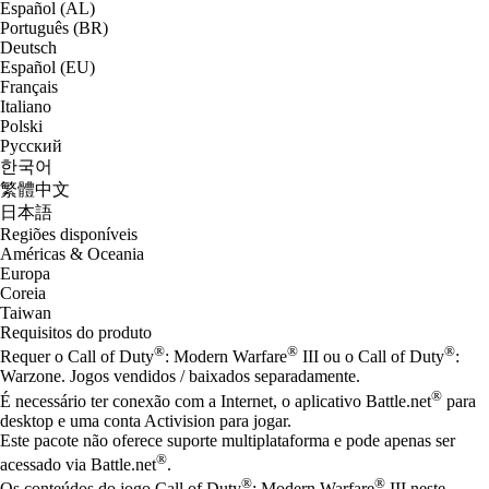
Español (AL)
Português (BR)
Deutsch
Español (EU)
Français
Italiano
Polski
Русский
한국어
繁體中文
日本語
Regiões disponíveis
Américas & Oceania
Europa
Coreia
Taiwan
Requisitos do produto
®
®
®
Requer o Call of Duty
: Modern Warfare
III ou o Call of Duty
:
Warzone. Jogos vendidos / baixados separadamente.
®
É necessário ter conexão com a Internet, o aplicativo Battle.net
para
desktop e uma conta Activision para jogar.
Este pacote não oferece suporte multiplataforma e pode apenas ser
®
acessado via Battle.net
.
®
®
Os conteúdos do jogo Call of Duty
: Modern Warfare
III neste