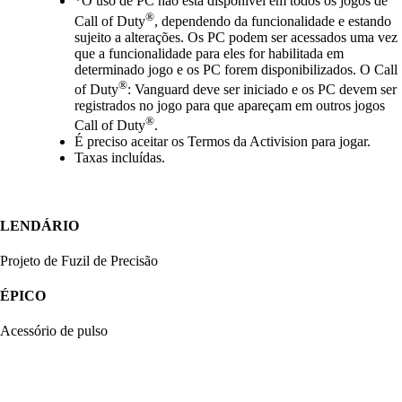
*O uso de PC não está disponível em todos os jogos de
®
Call of Duty
, dependendo da funcionalidade e estando
sujeito a alterações. Os PC podem ser acessados uma vez
que a funcionalidade para eles for habilitada em
determinado jogo e os PC forem disponibilizados. O Call
®
of Duty
: Vanguard deve ser iniciado e os PC devem ser
registrados no jogo para que apareçam em outros jogos
®
Call of Duty
.
É preciso aceitar os Termos da Activision para jogar.
Taxas incluídas.
LENDÁRIO
Projeto de Fuzil de Precisão
ÉPICO
Acessório de pulso