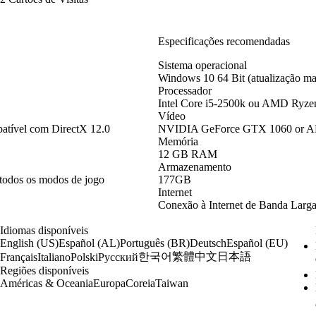
Especificações recomendadas
Sistema operacional
Windows 10 64 Bit (atualização mai
Processador
Intel Core i5-2500k ou AMD Ryze
Vídeo
ível com DirectX 12.0
NVIDIA GeForce GTX 1060 or AMD
Memória
12 GB RAM
Armazenamento
todos os modos de jogo
177GB
Internet
Conexão à Internet de Banda Larg
Idiomas disponíveis
English (US)
Español (AL)
Português (BR)
Deutsch
Español (EU)
한국어
繁體中文
日本語
Français
Italiano
Polski
Русский
Regiões disponíveis
Américas & Oceania
Europa
Coreia
Taiwan