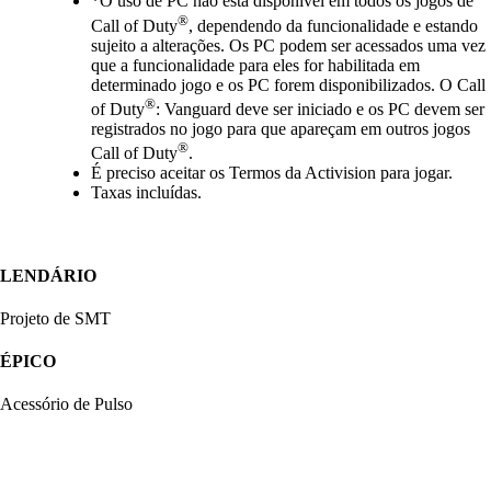
*O uso de PC não está disponível em todos os jogos de
®
Call of Duty
, dependendo da funcionalidade e estando
sujeito a alterações. Os PC podem ser acessados uma vez
que a funcionalidade para eles for habilitada em
determinado jogo e os PC forem disponibilizados. O Call
®
of Duty
: Vanguard deve ser iniciado e os PC devem ser
registrados no jogo para que apareçam em outros jogos
®
Call of Duty
.
É preciso aceitar os Termos da Activision para jogar.
Taxas incluídas.
LENDÁRIO
Projeto de SMT
ÉPICO
Acessório de Pulso