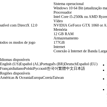
Sistema operacional
Windows 10 64 Bit (atualização mai
Processador
Intel Core i5-2500k ou AMD Ryze
Vídeo
ível com DirectX 12.0
NVIDIA GeForce GTX 1060 or AMD
Memória
12 GB RAM
Armazenamento
todos os modos de jogo
177GB
Internet
Conexão à Internet de Banda Larg
Idiomas disponíveis
English (US)
Español (AL)
Português (BR)
Deutsch
Español (EU)
한국어
繁體中文
日本語
Français
Italiano
Polski
Русский
Regiões disponíveis
Américas & Oceania
Europa
Coreia
Taiwan