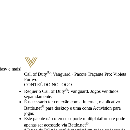
iasv e mais!
®
Call of Duty
: Vanguard - Pacote Traçante Pro: Violeta
Furtivo
CONTEÚDO NO JOGO
Preço
Available actions
®
Requer o Call of Duty
: Vanguard. Jogos vendidos
separadamente.
É necessário ter conexão com a Internet, o aplicativo
®
Battle.net
para desktop e uma conta Activision para
jogar.
Este pacote não oferece suporte multiplataforma e pode
®
apenas ser acessado via Battle.net
.