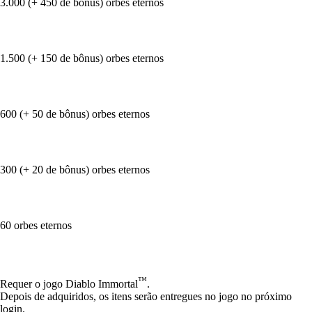
3.000 (+ 450 de bônus) orbes eternos
1.500 (+ 150 de bônus) orbes eternos
600 (+ 50 de bônus) orbes eternos
300 (+ 20 de bônus) orbes eternos
60 orbes eternos
Available actions
™
Requer o jogo Diablo Immortal
.
Depois de adquiridos, os itens serão entregues no jogo no próximo
login.