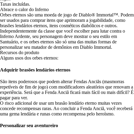
Taxas incluídas.
Abrace o calor do Inferno
Orbes eternos são uma moeda de jogo de Diablo® Immortal™. Podem
ser usados para comprar itens que aprimoram a jogabilidade, como
brasões lendários eternos, itens cosméticos diabólicos e outros.
Independentemente da classe que você escolher para lutar contra o
Inferno Ardente, seu personagem deve mostrar o seu estilo em
Santuário, e os orbes eternos são só uma das muitas formas de
personalizar seu matador de demônios em Diablo Immortal.
Recursos do produto
Alguns usos dos orbes eternos:
Adquirir brasões lendários eternos
São itens poderosos que podem alterar Fendas Anciãs (masmorras
repetíveis de fim de jogo) com modificadores aleatórios que renovam a
experiência. Será que a Fenda Anciã ficará mais fácil ou mais difícil? É
pagar para ver.
O risco adicional de usar um brasão lendário eterno muitas vezes
concede recompensas raras. Ao concluir a Fenda Anciã, você receberá
uma gema lendária e runas como recompensa pelo heroísmo.
Personalizar seu aventureiro