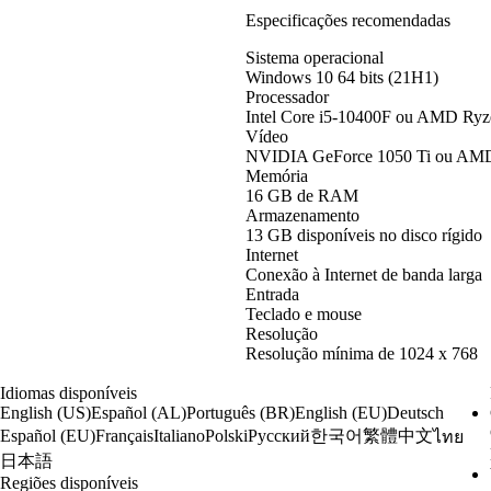
Especificações recomendadas
Sistema operacional
Windows 10 64 bits (21H1)
Processador
Intel Core i5-10400F ou AMD Ry
Vídeo
NVIDIA GeForce 1050 Ti ou AM
Memória
16 GB de RAM
Armazenamento
13 GB disponíveis no disco rígido
Internet
Conexão à Internet de banda larga
Entrada
Teclado e mouse
Resolução
Resolução mínima de 1024 x 768
Idiomas disponíveis
English (US)
Español (AL)
Português (BR)
English (EU)
Deutsch
한국어
繁體中文
Español (EU)
Français
Italiano
Polski
Русский
ไทย
日本語
Regiões disponíveis