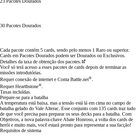
23 Pacotes Dourados
30 Pacotes Dourados
Available actions
Cada pacote contém 5 cards, sendo pelo menos 1 Raro ou superior.
Cards em Pacotes Dourados podem ser Dourados ou Exclusivos.
Detalhes da taxa de obtenção dos pacotes.
Você só terá acesso a esses pacotes de cards depois de terminar as
missões introdutórias.
®
Requer conexão de internet e Conta Battle.net
.
®
Requer Hearthstone
.
Taxas incluídas.
Prepare-se para a batalha
A temperatura está baixa, mas a tensão está lá em cima no campo de
batalha gelado do Vale Alterac. Esse conjunto com 135 cards traz tudo
de que você precisa para preparar os seus decks para a batalha. Com
Objetivos, a nova palavra-chave Abate Honroso, a volta dos cards de
herói e muito mais, você estará pronto para representar a sua facção!
Requisitos de sistema