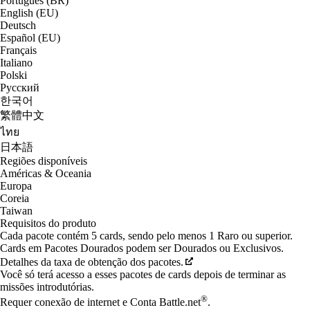
Português (BR)
English (EU)
Deutsch
Español (EU)
Français
Italiano
Polski
Русский
한국어
繁體中文
ไทย
日本語
Regiões disponíveis
Américas & Oceania
Europa
Coreia
Taiwan
Requisitos do produto
Cada pacote contém 5 cards, sendo pelo menos 1 Raro ou superior.
Cards em Pacotes Dourados podem ser Dourados ou Exclusivos.
Detalhes da taxa de obtenção dos pacotes.
Você só terá acesso a esses pacotes de cards depois de terminar as
missões introdutórias.
®
Requer conexão de internet e Conta Battle.net
.