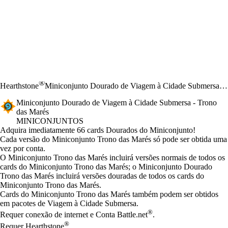
®
Hearthstone
Miniconjunto Dourado de Viagem à Cidade Submersa - Trono das Marés
Miniconjunto Dourado de Viagem à Cidade Submersa - Trono
das Marés
MINICONJUNTOS
Product Notification
Adquira imediatamente 66 cards Dourados do Miniconjunto!
Preço
Available actions
Cada versão do Miniconjunto Trono das Marés só pode ser obtida uma
vez por conta.
O Miniconjunto Trono das Marés incluirá versões normais de todos os
cards do Miniconjunto Trono das Marés; o Miniconjunto Dourado
Trono das Marés incluirá versões douradas de todos os cards do
Miniconjunto Trono das Marés.
Cards do Miniconjunto Trono das Marés também podem ser obtidos
em pacotes de Viagem à Cidade Submersa.
®
Requer conexão de internet e Conta Battle.net
.
®
Requer Hearthstone
.