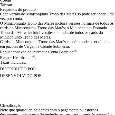
Coreia
Taiwan
Requisitos do produto
Cada versão do Miniconjunto Trono das Marés só pode ser obtida uma
vez por conta.
O Miniconjunto Trono das Marés incluirá versões normais de todos os
cards do Miniconjunto Trono das Marés; o Miniconjunto Dourado
Trono das Marés incluirá versões douradas de todos os cards do
Miniconjunto Trono das Marés.
Cards do Miniconjunto Trono das Marés também podem ser obtidos
em pacotes de Viagem à Cidade Submersa.
®
Requer conexão de internet e Conta Battle.net
.
®
Requer Hearthstone
.
Taxas incluídas.
DISTRIBUÍDO POR
DESENVOLVIDO POR
Classificação
Note que quaisquer incidentes com o pagamento ou estornos
decorrentes desta transação poderão acarretar na suspensão temporária