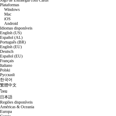
Jogo de Estratégia com Cards
Plataformas
Windows
Mac
iOS
Android
Idiomas disponíveis
English (US)
Español (AL)
Português (BR)
English (EU)
Deutsch
Español (EU)
Français
Italiano
Polski
Русский
한국어
繁體中文
ไทย
日本語
Regiões disponíveis
Américas & Oceania
Europa