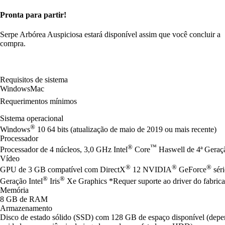
Pronta para partir!
Serpe Arbórea Auspiciosa estará disponível assim que você concluir a
compra.
Requisitos de sistema
Windows
Mac
Requerimentos mínimos
Sistema operacional
®
Windows
10 64 bits (atualização de maio de 2019 ou mais recente)
Processador
®
™
Processador de 4 núcleos, 3,0 GHz Intel
Core
Haswell de 4ª Gera
Vídeo
®
®
®
GPU de 3 GB compatível com DirectX
12 NVIDIA
GeForce
sér
®
®
Geração Intel
Iris
Xe Graphics *Requer suporte ao driver do fabrica
Memória
8 GB de RAM
Armazenamento
Disco de estado sólido (SSD) com 128 GB de espaço disponível (de