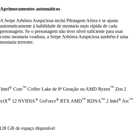
Aprimoramentos automáticos
A Serpe Arbórea Auspiciosa inclui Pilotagem Aérea e se ajusta
automaticamente à habilidade de montaria mais rápida de cada
personagem. Se o personagem não tiver nível suficiente para usar
como montaria voadora, a Serpe Arbórea Auspiciosa também é uma
montaria terrestre.
®
™
™
Intel
Core
Coffee Lake de 8ª Geração ou AMD Ryzen
Zen 2
®
®
®
™
™
®
™
ectX
12 NVIDIA
GeForce
RTX AMD
RDNA
2 Intel
Arc
128 GB de espaço disponível