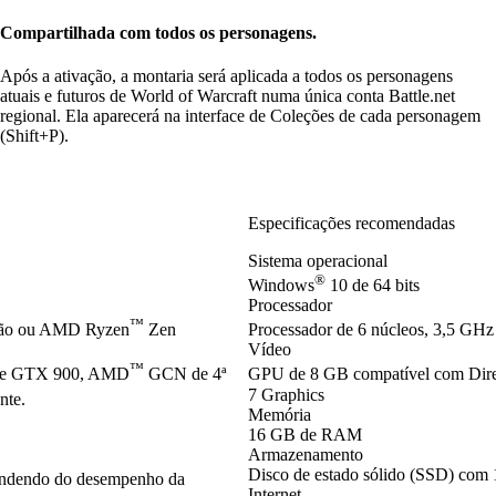
Compartilhada com todos os personagens.
Após a ativação, a montaria será aplicada a todos os personagens
atuais e futuros de World of Warcraft numa única conta Battle.net
regional. Ela aparecerá na interface de Coleções de cada personagem
(Shift+P).
Especificações recomendadas
Sistema operacional
®
Windows
10 de 64 bits
Processador
™
ção ou AMD Ryzen
Zen
Processador de 6 núcleos, 3,5 GHz 
Vídeo
™
ie GTX 900, AMD
GCN de 4ª
GPU de 8 GB compatível com Dir
7 Graphics
nte.
Memória
16 GB de RAM
Armazenamento
Disco de estado sólido (SSD) com 
pendendo do desempenho da
Internet