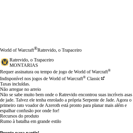
®
World of Warcraft
Ratrevido, o Trapaceiro
Ratrevido, o Trapaceiro
MONTARIAS
Preço
Available actions
®
Requer assinatura ou tempo de jogo de World of Warcraft
®
Indisponível nos jogos de World of Warcraft
Classic
Taxas incluídas.
Não arregue no arreio
Não se sabe muito bem onde o Ratrevido encontrou suas incríveis asas
de jade. Talvez ele tenha enrolado a própria Serpente de Jade. Agora o
primeiro rato voador de Azeroth está pronto para planar mais além e
espalhar confusão por onde for!
Recursos do produto
Rumo à batalha em grande estilo
Pronto para partir!