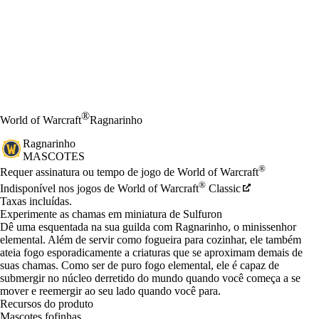
®
World of Warcraft
Ragnarinho
Ragnarinho
MASCOTES
Preço
Available actions
®
Requer assinatura ou tempo de jogo de World of Warcraft
®
Indisponível nos jogos de World of Warcraft
Classic
Taxas incluídas.
Experimente as chamas em miniatura de Sulfuron
Dê uma esquentada na sua guilda com Ragnarinho, o minissenhor
elemental. Além de servir como fogueira para cozinhar, ele também
ateia fogo esporadicamente a criaturas que se aproximam demais de
suas chamas. Como ser de puro fogo elemental, ele é capaz de
submergir no núcleo derretido do mundo quando você começa a se
mover e reemergir ao seu lado quando você para.
Recursos do produto
Mascotes fofinhas