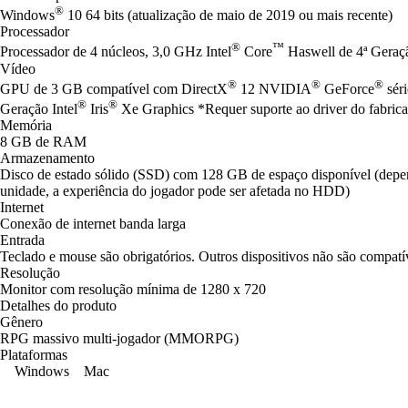
®
Windows
10 64 bits (atualização de maio de 2019 ou mais recente)
Processador
®
™
Processador de 4 núcleos, 3,0 GHz Intel
Core
Haswell de 4ª Gera
Vídeo
®
®
®
GPU de 3 GB compatível com DirectX
12 NVIDIA
GeForce
sér
®
®
Geração Intel
Iris
Xe Graphics *Requer suporte ao driver do fabrica
Memória
8 GB de RAM
Armazenamento
Disco de estado sólido (SSD) com 128 GB de espaço disponível (de
unidade, a experiência do jogador pode ser afetada no HDD)
Internet
Conexão de internet banda larga
Entrada
Teclado e mouse são obrigatórios. Outros dispositivos não são compatí
Resolução
Monitor com resolução mínima de 1280 x 720
Detalhes do produto
Gênero
RPG massivo multi-jogador (MMORPG)
Plataformas
Windows
Mac