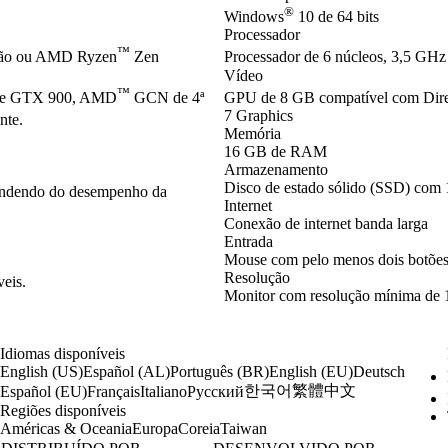
®
Windows
10 de 64 bits
Processador
™
ção ou AMD Ryzen
Zen
Processador de 6 núcleos, 3,5 GHz 
Vídeo
™
ie GTX 900, AMD
GCN de 4ª
GPU de 8 GB compatível com Dir
7 Graphics
nte.
Memória
16 GB de RAM
Armazenamento
Disco de estado sólido (SSD) com 
pendendo do desempenho da
Internet
Conexão de internet banda larga
Entrada
Mouse com pelo menos dois botões
Resolução
veis.
Monitor com resolução mínima de 
Idiomas disponíveis
English (US)
Español (AL)
Português (BR)
English (EU)
Deutsch
한국어
繁體中文
Español (EU)
Français
Italiano
Русский
Regiões disponíveis
Américas & Oceania
Europa
Coreia
Taiwan