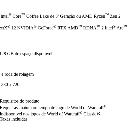
®
™
™
Intel
Core
Coffee Lake de 8ª Geração ou AMD Ryzen
Zen 2
®
®
®
™
™
®
™
ectX
12 NVIDIA
GeForce
RTX AMD
RDNA
2 Intel
Arc
128 GB de espaço disponível
 e roda de rolagem
1280 x 720
Requisitos do produto
®
Requer assinatura ou tempo de jogo de World of Warcraft
®
Indisponível nos jogos de World of Warcraft
Classic
Taxas incluídas.