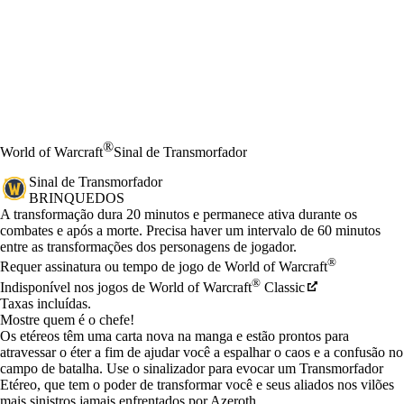
®
World of Warcraft
Sinal de Transmorfador
Sinal de Transmorfador
BRINQUEDOS
Preço
Available actions
A transformação dura 20 minutos e permanece ativa durante os
combates e após a morte. Precisa haver um intervalo de 60 minutos
entre as transformações dos personagens de jogador.
®
Requer assinatura ou tempo de jogo de World of Warcraft
®
Indisponível nos jogos de World of Warcraft
Classic
Taxas incluídas.
Mostre quem é o chefe!
Os etéreos têm uma carta nova na manga e estão prontos para
atravessar o éter a fim de ajudar você a espalhar o caos e a confusão no
campo de batalha. Use o sinalizador para evocar um Transmorfador
Etéreo, que tem o poder de transformar você e seus aliados nos vilões
mais sinistros jamais enfrentados por Azeroth.