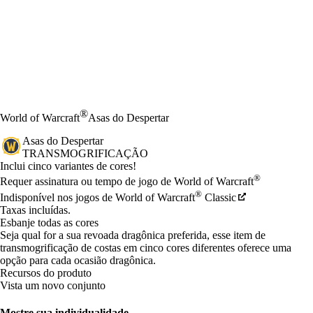
®
World of Warcraft
Asas do Despertar
Asas do Despertar
TRANSMOGRIFICAÇÃO
Product Notification
Inclui cinco variantes de cores!
Preço
Available actions
®
Requer assinatura ou tempo de jogo de World of Warcraft
®
Indisponível nos jogos de World of Warcraft
Classic
Taxas incluídas.
Esbanje todas as cores
Seja qual for a sua revoada dragônica preferida, esse item de
transmogrificação de costas em cinco cores diferentes oferece uma
opção para cada ocasião dragônica.
Recursos do produto
Vista um novo conjunto
Mostre sua individualidade