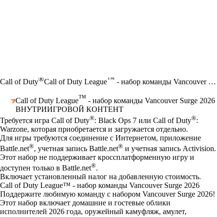
®
™
Call of Duty
Call of Duty League
- набор команды Vancouver Surge 2026
™
Call of Duty League
- набор команды Vancouver Surge 2026
ВНУТРИИГРОВОЙ КОНТЕНТ
Цена
Available actions
®
®
Требуется игра Call of Duty
: Black Ops 7 или Call of Duty
:
Warzone, которая приобретается и загружается отдельно.
Для игры требуются соединение с Интернетом, приложение
®
®
Battle.net
, учетная запись Battle.net
и учетная запись Activision.
Этот набор не поддерживает кроссплатформенную игру и
®
доступен только в Battle.net
.
Включает установленный налог на добавленную стоимость.
Call of Duty League™ - набор команды Vancouver Surge 2026
Поддержите любимую команду с набором Vancouver Surge 2026!
Этот набор включает домашние и гостевые облики
исполнителей 2026 года, оружейный камуфляж, амулет,