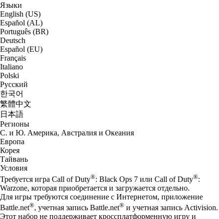
Языки
English (US)
Español (AL)
Português (BR)
Deutsch
Español (EU)
Français
Italiano
Polski
Русский
한국어
繁體中文
日本語
Регионы
С. и Ю. Америка, Австралия и Океания
Европа
Корея
Тайвань
Условия
®
®
Требуется игра Call of Duty
: Black Ops 7 или Call of Duty
:
Warzone, которая приобретается и загружается отдельно.
Для игры требуются соединение с Интернетом, приложение
®
®
Battle.net
, учетная запись Battle.net
и учетная запись Activision.
Этот набор не поддерживает кроссплатформенную игру и