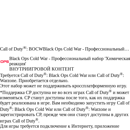
®
Call of Duty
: BOCW
Black Ops Cold War - Профессиональный набор 'Химическая реакция'
Black Ops Cold War - Профессиональный набор 'Химическая
реакция'
ВНУТРИИГРОВОЙ КОНТЕНТ
Цена
Available actions
®
®
Требуется Call of Duty
: Black Ops Cold War или Call of Duty
:
Warzone. Приобретается отдельно.
Этот набор может не поддерживать кроссплатформенную игру.
®
*Поддержка CP доступна не во всех играх Call of Duty
и может
изменяться. CP станут доступны после того, как их поддержка
будет реализована в игре. Вам необходимо запустить игру Call of
®
®
Duty
: Black Ops Cold War или Call of Duty
: Warzone и
зарегистрировать CP, прежде чем они станут доступны в других
®
играх Call of Duty
.
Для игры требуется подключение к Интернету, приложение