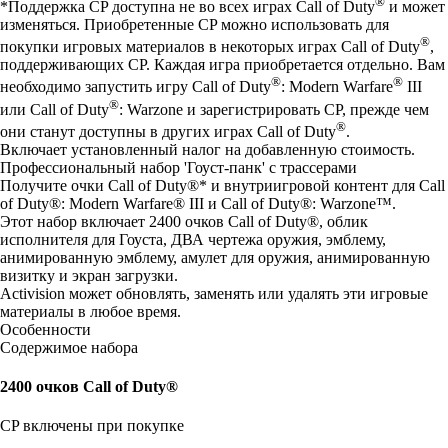
®
*Поддержка CP доступна не во всех играх Call of Duty
и может
изменяться. Приобретенные CP можно использовать для
®
покупки игровых материалов в некоторых играх Call of Duty
,
поддерживающих CP. Каждая игра приобретается отдельно. Вам
®
®
необходимо запустить игру Call of Duty
: Modern Warfare
III
®
или Call of Duty
: Warzone и зарегистрировать CP, прежде чем
®
они станут доступны в других играх Call of Duty
.
Включает установленный налог на добавленную стоимость.
Профессиональный набор 'Гоуст-панк' с трассерами
Получите очки Call of Duty®* и внутриигровой контент для Call
of Duty®: Modern Warfare® III и Call of Duty®: Warzone™.
Этот набор включает 2400 очков Call of Duty®, облик
исполнителя для Гоуста, ДВА чертежа оружия, эмблему,
анимированную эмблему, амулет для оружия, анимированную
визитку и экран загрузки.
Activision может обновлять, заменять или удалять эти игровые
материалы в любое время.
Особенности
Содержимое набора
2400 очков Call of Duty®
CP включены при покупке