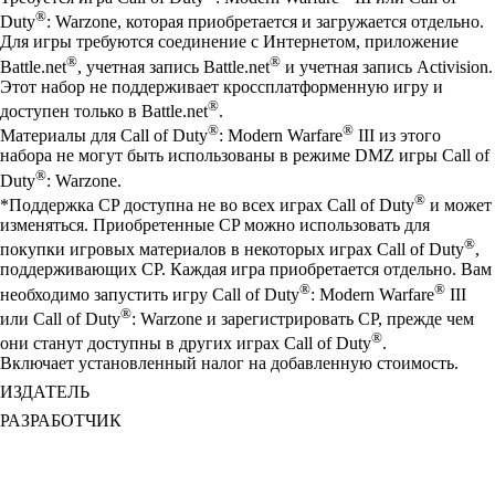
®
Duty
: Warzone, которая приобретается и загружается отдельно.
Для игры требуются соединение с Интернетом, приложение
®
®
Battle.net
, учетная запись Battle.net
и учетная запись Activision.
Этот набор не поддерживает кроссплатформенную игру и
®
доступен только в Battle.net
.
®
®
Материалы для Call of Duty
: Modern Warfare
III из этого
набора не могут быть использованы в режиме DMZ игры Call of
®
Duty
: Warzone.
®
*Поддержка CP доступна не во всех играх Call of Duty
и может
изменяться. Приобретенные CP можно использовать для
®
покупки игровых материалов в некоторых играх Call of Duty
,
поддерживающих CP. Каждая игра приобретается отдельно. Вам
®
®
необходимо запустить игру Call of Duty
: Modern Warfare
III
®
или Call of Duty
: Warzone и зарегистрировать CP, прежде чем
®
они станут доступны в других играх Call of Duty
.
Включает установленный налог на добавленную стоимость.
ИЗДАТЕЛЬ
РАЗРАБОТЧИК