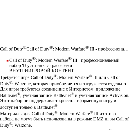
®
®
®
Call of Duty
Call of Duty
: Modern Warfare
III - профессиональный набор 'Гоуст-панк' с трассерами
®
®
Call of Duty
: Modern Warfare
III - профессиональный
набор 'Гоуст-панк' с трассерами
ВНУТРИИГРОВОЙ КОНТЕНТ
Цена
Available actions
®
®
Требуется игра Call of Duty
: Modern Warfare
III или Call of
®
Duty
: Warzone, которая приобретается и загружается отдельно.
Для игры требуются соединение с Интернетом, приложение
®
®
Battle.net
, учетная запись Battle.net
и учетная запись Activision.
Этот набор не поддерживает кроссплатформенную игру и
®
доступен только в Battle.net
.
®
®
Материалы для Call of Duty
: Modern Warfare
III из этого
набора не могут быть использованы в режиме DMZ игры Call of
®
Duty
: Warzone.