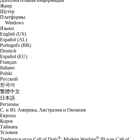
Дополнительная информация
Жанр
Шутер
Платформы
Windows
Языки
English (US)
Español (AL)
Português (BR)
Deutsch
Español (EU)
Français
Italiano
Polski
Русский
한국어
繁體中文
日本語
Регионы
С. и Ю. Америка, Австралия и Океания
Европа
Корея
Тайвань
Условия
®
®
Требуется игра Call of Duty
: Modern Warfare
III или Call of